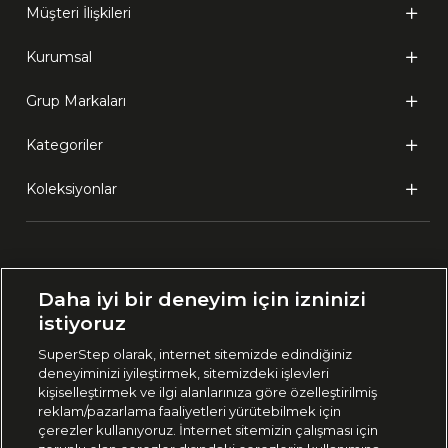
Müşteri İlişkileri
Kurumsal
Grup Markaları
Kategoriler
Koleksiyonlar
Ülke Seçimi:
Daha iyi bir deneyim için izninizi
🇹🇷
Türkiye
istiyoruz
SuperStep olarak, internet sitemizde edindiğiniz
deneyiminizi iyileştirmek, sitemizdeki işlevleri
444 37 36
kişiselleştirmek ve ilgi alanlarınıza göre özelleştirilmiş
reklam/pazarlama faaliyetleri yürütebilmek için
çerezler kullanıyoruz. İnternet sitemizin çalışması için