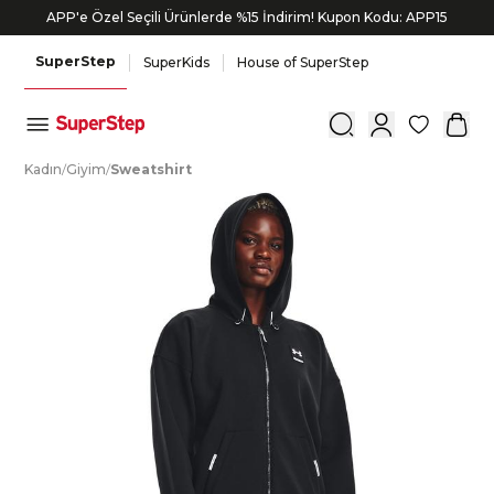
APP'e Özel Seçili Ürünlerde %15 İndirim! Kupon Kodu: APP15
SuperStep
SuperKids
House of SuperStep
0
K
adın
/
G
iyim
/
S
weatshirt