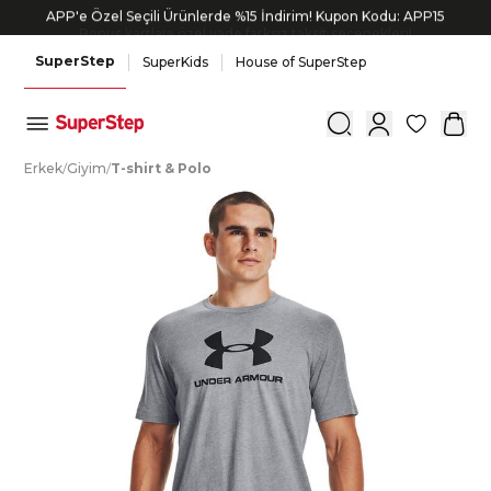
APP'e Özel Seçili Ürünlerde %15 İndirim! Kupon Kodu: APP15
Bonus kartlara özel vade farksız taksit seçenekleri!
SuperStep
SuperKids
House of SuperStep
0
E
rkek
/
G
iyim
/
T
-shirt
&
P
olo