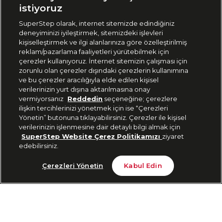
🇹🇷
Türkiye
istiyoruz
SuperStep olarak, internet sitemizde edindiğiniz
deneyiminizi iyileştirmek, sitemizdeki işlevleri
444 37 36
kişiselleştirmek ve ilgi alanlarınıza göre özelleştirilmiş
reklam/pazarlama faaliyetleri yürütebilmek için
çerezler kullanıyoruz. İnternet sitemizin çalışması için
zorunlu olan çerezler dışındaki çerezlerin kullanımına
Uygulamadan Takip Edin
ve bu çerezler aracılığıyla elde edilen kişisel
verilerinizin yurt dışına aktarılmasına onay
vermiyorsanız
Reddedin
seçeneğine; çerezlere
ilişkin tercihlerinizi yönetmek için ise “Çerezleri
Yönetin” butonuna tıklayabilirsiniz. Çerezler ile kişisel
verilerinizin işlenmesine dair detaylı bilgi almak için
Bizi Takip Edin
SuperStep Website Çerez Politikamızı
ziyaret
edebilirsiniz.
Tükendi
Çerezleri Yönetin
Kabul Edin