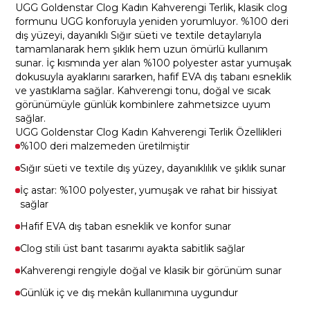
UGG Goldenstar Clog Kadın Kahverengi Terlik, klasik clog
formunu UGG konforuyla yeniden yorumluyor. %100 deri
dış yüzeyi, dayanıklı Sığır süeti ve textile detaylarıyla
tamamlanarak hem şıklık hem uzun ömürlü kullanım
sunar. İç kısmında yer alan %100 polyester astar yumuşak
dokusuyla ayaklarını sararken, hafif EVA dış tabanı esneklik
ve yastıklama sağlar. Kahverengi tonu, doğal ve sıcak
görünümüyle günlük kombinlere zahmetsizce uyum
sağlar.
UGG Goldenstar Clog Kadın Kahverengi Terlik Özellikleri
%100 deri malzemeden üretilmiştir
Sığır süeti ve textile dış yüzey, dayanıklılık ve şıklık sunar
İç astar: %100 polyester, yumuşak ve rahat bir hissiyat
sağlar
Hafif EVA dış taban esneklik ve konfor sunar
Clog stili üst bant tasarımı ayakta sabitlik sağlar
Kahverengi rengiyle doğal ve klasik bir görünüm sunar
Günlük iç ve dış mekân kullanımına uygundur