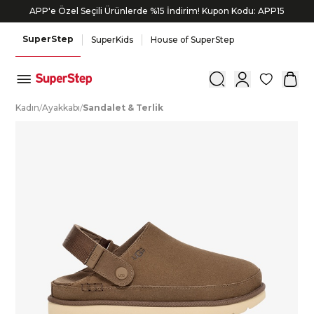
APP'e Özel Seçili Ürünlerde %15 İndirim! Kupon Kodu: APP15
SuperStep
SuperKids
House of SuperStep
0
K
adın
/
A
yakkabı
/
S
andalet
&
T
erlik