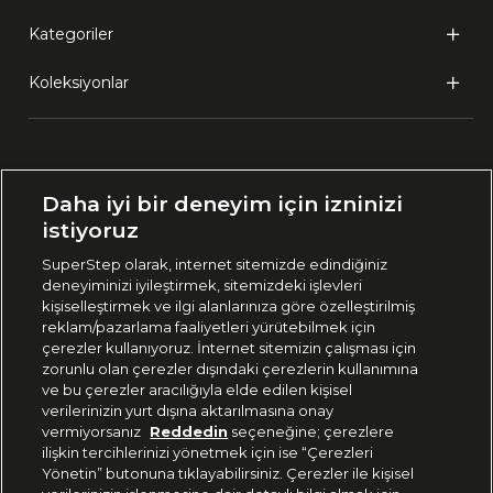
Kategoriler
Koleksiyonlar
Ülke Seçimi:
Daha iyi bir deneyim için izninizi
🇹🇷
Türkiye
istiyoruz
SuperStep olarak, internet sitemizde edindiğiniz
deneyiminizi iyileştirmek, sitemizdeki işlevleri
444 37 36
kişiselleştirmek ve ilgi alanlarınıza göre özelleştirilmiş
reklam/pazarlama faaliyetleri yürütebilmek için
çerezler kullanıyoruz. İnternet sitemizin çalışması için
zorunlu olan çerezler dışındaki çerezlerin kullanımına
Uygulamadan Takip Edin
ve bu çerezler aracılığıyla elde edilen kişisel
verilerinizin yurt dışına aktarılmasına onay
vermiyorsanız
Reddedin
seçeneğine; çerezlere
ilişkin tercihlerinizi yönetmek için ise “Çerezleri
Yönetin” butonuna tıklayabilirsiniz. Çerezler ile kişisel