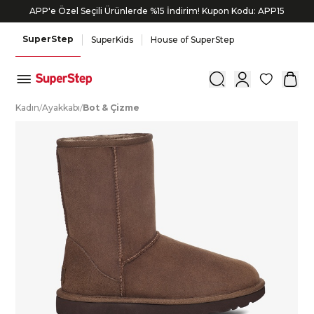
APP'e Özel Seçili Ürünlerde %15 İndirim! Kupon Kodu: APP15
SuperStep
SuperKids
House of SuperStep
0
K
adın
/
A
yakkabı
/
B
ot
&
Ç
izme