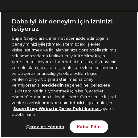
Ülke Seçimi:
Daha iyi bir deneyim için izninizi
🇹🇷
Türkiye
istiyoruz
SuperStep olarak, internet sitemizde edindiğiniz
deneyiminizi iyileştirmek, sitemizdeki işlevleri
444 37 36
kişiselleştirmek ve ilgi alanlarınıza göre özelleştirilmiş
reklam/pazarlama faaliyetleri yürütebilmek için
çerezler kullanıyoruz. İnternet sitemizin çalışması için
zorunlu olan çerezler dışındaki çerezlerin kullanımına
Uygulamadan Takip Edin
ve bu çerezler aracılığıyla elde edilen kişisel
verilerinizin yurt dışına aktarılmasına onay
vermiyorsanız
Reddedin
seçeneğine; çerezlere
ilişkin tercihlerinizi yönetmek için ise “Çerezleri
Yönetin” butonuna tıklayabilirsiniz. Çerezler ile kişisel
verilerinizin işlenmesine dair detaylı bilgi almak için
Bizi Takip Edin
SuperStep Website Çerez Politikamızı
ziyaret
edebilirsiniz.
Tükendi
Çerezleri Yönetin
Kabul Edin