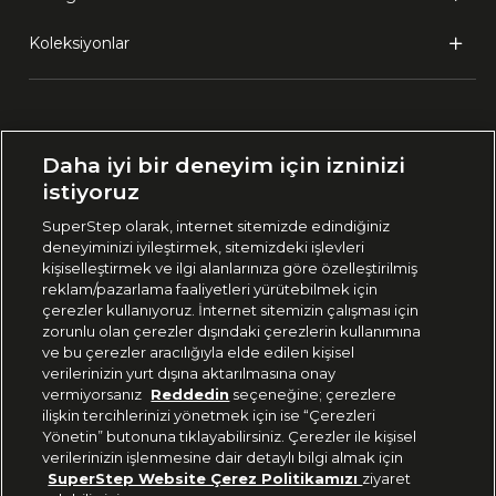
Koleksiyonlar
Ülke Seçimi:
Daha iyi bir deneyim için izninizi
🇹🇷
Türkiye
istiyoruz
SuperStep olarak, internet sitemizde edindiğiniz
deneyiminizi iyileştirmek, sitemizdeki işlevleri
444 37 36
kişiselleştirmek ve ilgi alanlarınıza göre özelleştirilmiş
reklam/pazarlama faaliyetleri yürütebilmek için
çerezler kullanıyoruz. İnternet sitemizin çalışması için
zorunlu olan çerezler dışındaki çerezlerin kullanımına
Uygulamadan Takip Edin
ve bu çerezler aracılığıyla elde edilen kişisel
verilerinizin yurt dışına aktarılmasına onay
vermiyorsanız
Reddedin
seçeneğine; çerezlere
ilişkin tercihlerinizi yönetmek için ise “Çerezleri
Yönetin” butonuna tıklayabilirsiniz. Çerezler ile kişisel
verilerinizin işlenmesine dair detaylı bilgi almak için
Bizi Takip Edin
SuperStep Website Çerez Politikamızı
ziyaret