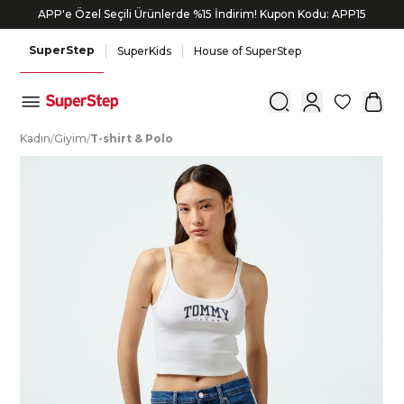
APP'e Özel Seçili Ürünlerde %15 İndirim! Kupon Kodu: APP15
SuperStep
SuperKids
House of SuperStep
0
K
adın
/
G
iyim
/
T
-shirt
&
P
olo