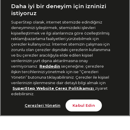
Ülke Seçimi:
Daha iyi bir deneyim için izninizi
🇹🇷
Türkiye
istiyoruz
SuperStep olarak, internet sitemizde edindiğiniz
deneyiminizi iyileştirmek, sitemizdeki işlevleri
444 37 36
kişiselleştirmek ve ilgi alanlarınıza göre özelleştirilmiş
reklam/pazarlama faaliyetleri yürütebilmek için
çerezler kullanıyoruz. İnternet sitemizin çalışması için
zorunlu olan çerezler dışındaki çerezlerin kullanımına
Uygulamadan Takip Edin
ve bu çerezler aracılığıyla elde edilen kişisel
verilerinizin yurt dışına aktarılmasına onay
vermiyorsanız
Reddedin
seçeneğine; çerezlere
ilişkin tercihlerinizi yönetmek için ise “Çerezleri
Yönetin” butonuna tıklayabilirsiniz. Çerezler ile kişisel
verilerinizin işlenmesine dair detaylı bilgi almak için
Bizi Takip Edin
SuperStep Website Çerez Politikamızı
ziyaret
edebilirsiniz.
Tükendi
Çerezleri Yönetin
Kabul Edin