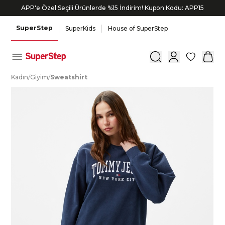
APP'e Özel Seçili Ürünlerde %15 İndirim! Kupon Kodu: APP15
SuperStep
SuperKids
House of SuperStep
0
K
adın
/
G
iyim
/
S
weatshirt