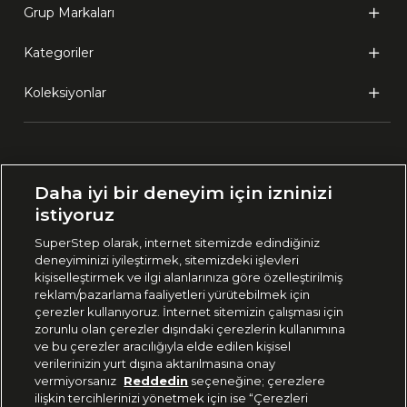
Grup Markaları
Kategoriler
Koleksiyonlar
Ülke Seçimi:
Daha iyi bir deneyim için izninizi
🇹🇷
Türkiye
istiyoruz
SuperStep olarak, internet sitemizde edindiğiniz
deneyiminizi iyileştirmek, sitemizdeki işlevleri
444 37 36
kişiselleştirmek ve ilgi alanlarınıza göre özelleştirilmiş
reklam/pazarlama faaliyetleri yürütebilmek için
çerezler kullanıyoruz. İnternet sitemizin çalışması için
zorunlu olan çerezler dışındaki çerezlerin kullanımına
Uygulamadan Takip Edin
ve bu çerezler aracılığıyla elde edilen kişisel
verilerinizin yurt dışına aktarılmasına onay
vermiyorsanız
Reddedin
seçeneğine; çerezlere
ilişkin tercihlerinizi yönetmek için ise “Çerezleri