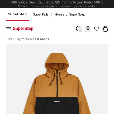
APP'e Özel Seçili Ürünlerde %15 İndirim! Kupon Kodu: APP15
Siparişin 1-3 iş günü içerisinde kargoya verilecektir.
SuperStep
SuperKids
House of SuperStep
0
E
rkek
/
G
iyim
/
C
eket
&
M
ont