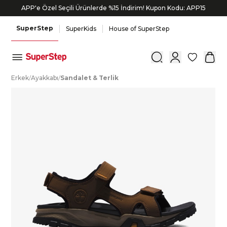
APP'e Özel Seçili Ürünlerde %15 İndirim! Kupon Kodu: APP15
SuperStep
SuperKids
House of SuperStep
0
E
rkek
/
A
yakkabı
/
S
andalet
&
T
erlik