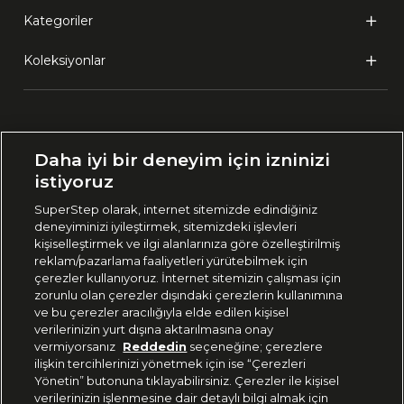
Kategoriler
Koleksiyonlar
Ülke Seçimi:
Daha iyi bir deneyim için izninizi
🇹🇷
Türkiye
istiyoruz
SuperStep olarak, internet sitemizde edindiğiniz
deneyiminizi iyileştirmek, sitemizdeki işlevleri
444 37 36
kişiselleştirmek ve ilgi alanlarınıza göre özelleştirilmiş
reklam/pazarlama faaliyetleri yürütebilmek için
çerezler kullanıyoruz. İnternet sitemizin çalışması için
zorunlu olan çerezler dışındaki çerezlerin kullanımına
Uygulamadan Takip Edin
ve bu çerezler aracılığıyla elde edilen kişisel
verilerinizin yurt dışına aktarılmasına onay
vermiyorsanız
Reddedin
seçeneğine; çerezlere
ilişkin tercihlerinizi yönetmek için ise “Çerezleri
Yönetin” butonuna tıklayabilirsiniz. Çerezler ile kişisel
verilerinizin işlenmesine dair detaylı bilgi almak için