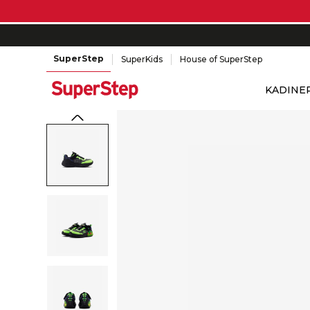
SuperStep
SuperKids
House of SuperStep
KADIN
E