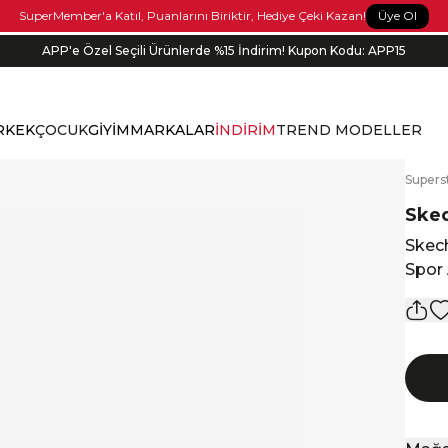
Üye Ol
SuperMember'a Katıl, Puanlarını Biriktir, Hediye Çeki Kazan!
APP'e Özel Seçili Ürünlerde %15 İndirim! Kupon Kodu: APP15
Bonus kartlara özel vade farksız taksit seçenekleri!
RKEK
ÇOCUK
GİYİM
MARKALAR
İNDİRİM
TREND MODELLER
S
upers
Ske
Skech
Spor