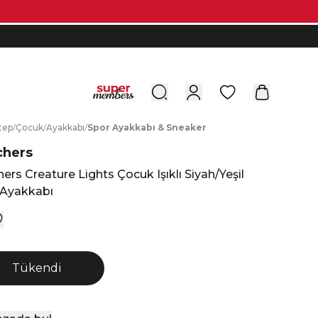
0
tep
/
Ç
ocuk
/
A
yakkabı
/
S
por
A
yakkabı
&
S
neaker
chers
ers Creature Lights Çocuk Işıklı Siyah/Yeşil
 Ayakkabı
Tükendi