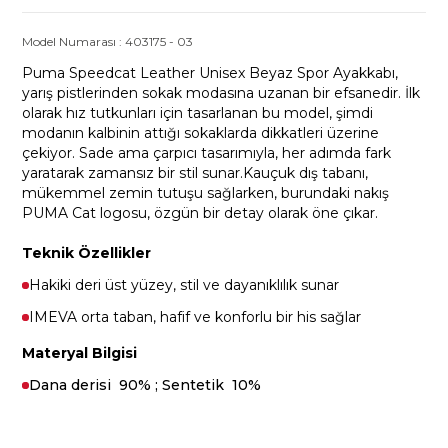
Model Numarası :
403175
-
03
Puma Speedcat Leather Unisex Beyaz Spor Ayakkabı,
yarış pistlerinden sokak modasına uzanan bir efsanedir. İlk
olarak hız tutkunları için tasarlanan bu model, şimdi
modanın kalbinin attığı sokaklarda dikkatleri üzerine
çekiyor. Sade ama çarpıcı tasarımıyla, her adımda fark
yaratarak zamansız bir stil sunar.Kauçuk dış tabanı,
mükemmel zemin tutuşu sağlarken, burundaki nakış
PUMA Cat logosu, özgün bir detay olarak öne çıkar.
Teknik Özellikler
Hakiki deri üst yüzey, stil ve dayanıklılık sunar
IMEVA orta taban, hafif ve konforlu bir his sağlar
Materyal Bilgisi
Dana derisi 90% ; Sentetik 10%