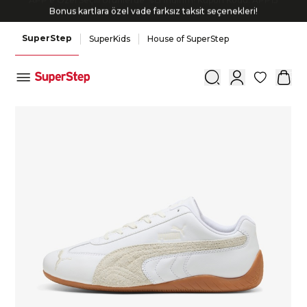
Bonus kartlara özel vade farksız taksit seçenekleri!
SuperStep
SuperKids
House of SuperStep
0