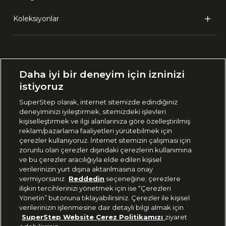
Koleksiyonlar
Ülke Seçimi:
Daha iyi bir deneyim için izninizi
🇹🇷
Türkiye
istiyoruz
SuperStep olarak, internet sitemizde edindiğiniz
deneyiminizi iyileştirmek, sitemizdeki işlevleri
444 37 36
kişiselleştirmek ve ilgi alanlarınıza göre özelleştirilmiş
reklam/pazarlama faaliyetleri yürütebilmek için
çerezler kullanıyoruz. İnternet sitemizin çalışması için
zorunlu olan çerezler dışındaki çerezlerin kullanımına
Uygulamadan Takip Edin
ve bu çerezler aracılığıyla elde edilen kişisel
verilerinizin yurt dışına aktarılmasına onay
vermiyorsanız
Reddedin
seçeneğine; çerezlere
ilişkin tercihlerinizi yönetmek için ise “Çerezleri
Yönetin” butonuna tıklayabilirsiniz. Çerezler ile kişisel
verilerinizin işlenmesine dair detaylı bilgi almak için
Bizi Takip Edin
SuperStep Website Çerez Politikamızı
ziyaret