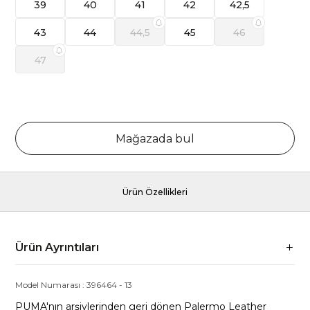
39
40
41
42
42,5
43
44
44,5
45
46
47
Mağazada bul
Ürün Özellikleri
Ürün Ayrıntıları
Model Numarası :
396464
-
13
PUMA'nın arşivlerinden geri dönen Palermo Leather