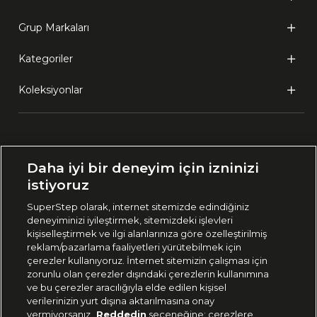
Grup Markaları
Kategoriler
Koleksiyonlar
Ülke Seçimi:
Daha iyi bir deneyim için izninizi
🇹🇷
Türkiye
istiyoruz
SuperStep olarak, internet sitemizde edindiğiniz
deneyiminizi iyileştirmek, sitemizdeki işlevleri
444 37 36
kişiselleştirmek ve ilgi alanlarınıza göre özelleştirilmiş
reklam/pazarlama faaliyetleri yürütebilmek için
çerezler kullanıyoruz. İnternet sitemizin çalışması için
zorunlu olan çerezler dışındaki çerezlerin kullanımına
Uygulamadan Takip Edin
ve bu çerezler aracılığıyla elde edilen kişisel
verilerinizin yurt dışına aktarılmasına onay
vermiyorsanız
Reddedin
seçeneğine; çerezlere