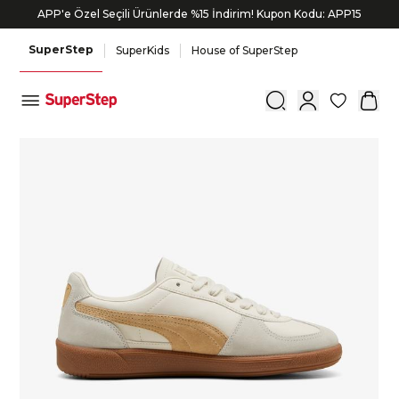
APP'e Özel Seçili Ürünlerde %15 İndirim! Kupon Kodu: APP15
SuperStep
SuperKids
House of SuperStep
0