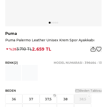
Puma
Puma Palermo Leather Unisex Krem Spor Ayakkabı
2.659 TL
3.710 TL
%
28
RENK
(
2
)
MODEL NUMARASI :
396464
-
13
BEDEN
Beden Tablosu
36
37
37,5
38
38,5