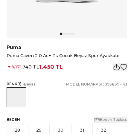
Puma
Puma Caven 2 0 Ac+ Ps Çocuk Beyaz Spor Ayakkabı
1.450 TL
1.740 TL
%
17
RENK
(
1
)
•
Beyaz
MODEL NUMARASI :
393839
-
43
BEDEN
Beden Tablosu
28
29
30
31
32