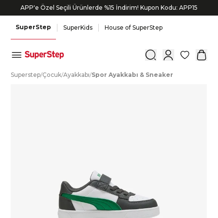
APP'e Özel Seçili Ürünlerde %15 İndirim! Kupon Kodu: APP15
SuperStep
SuperKids
House of SuperStep
0
S
uperstep
/
Ç
ocuk
/
A
yakkabı
/
S
por
A
yakkabı
&
S
neaker