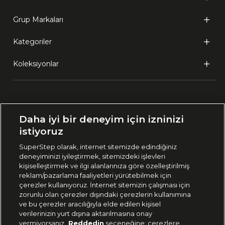
Grup Markaları
Kategoriler
Koleksiyonlar
Ülke Seçimi:
Daha iyi bir deneyim için izninizi
🇹🇷
Türkiye
istiyoruz
SuperStep olarak, internet sitemizde edindiğiniz
deneyiminizi iyileştirmek, sitemizdeki işlevleri
444 37 36
kişiselleştirmek ve ilgi alanlarınıza göre özelleştirilmiş
reklam/pazarlama faaliyetleri yürütebilmek için
çerezler kullanıyoruz. İnternet sitemizin çalışması için
zorunlu olan çerezler dışındaki çerezlerin kullanımına
Uygulamadan Takip Edin
ve bu çerezler aracılığıyla elde edilen kişisel
verilerinizin yurt dışına aktarılmasına onay
vermiyorsanız
Reddedin
seçeneğine; çerezlere