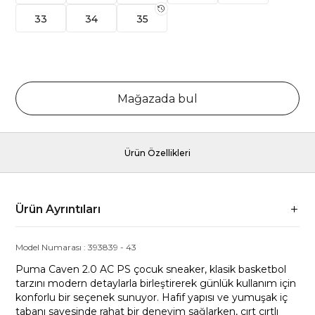
33
34
35
Mağazada bul
Ürün Özellikleri
Ürün Ayrıntıları
Model Numarası :
393839
-
43
Puma Caven 2.0 AC PS çocuk sneaker, klasik basketbol
tarzını modern detaylarla birleştirerek günlük kullanım için
konforlu bir seçenek sunuyor. Hafif yapısı ve yumuşak iç
tabanı sayesinde rahat bir deneyim sağlarken, cırt cırtlı