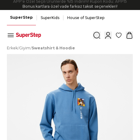
APP'e Özel Seçili Ürünlerde %15 İndirim! Kupon Kodu: APP15
Bonus kartlara özel vade farksız taksit seçenekleri!
SuperStep
SuperKids
House of SuperStep
0
E
rkek
/
G
iyim
/
S
weatshirt
&
H
oodie