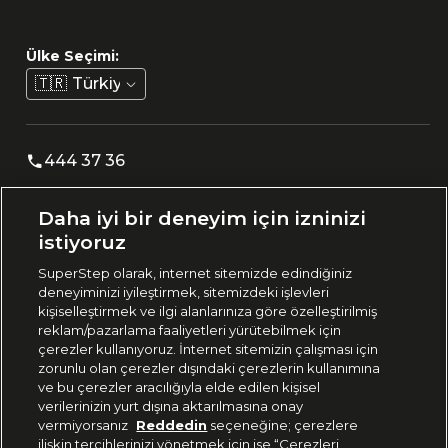
Ülke Seçimi:
🇹🇷
Türkiye
444 37 36
Daha iyi bir deneyim için izninizi
Uygulamadan Takip Edin
istiyoruz
SuperStep olarak, internet sitemizde edindiğiniz
deneyiminizi iyileştirmek, sitemizdeki işlevleri
kişiselleştirmek ve ilgi alanlarınıza göre özelleştirilmiş
reklam/pazarlama faaliyetleri yürütebilmek için
Bizi Takip Edin
çerezler kullanıyoruz. İnternet sitemizin çalışması için
zorunlu olan çerezler dışındaki çerezlerin kullanımına
ve bu çerezler aracılığıyla elde edilen kişisel
verilerinizin yurt dışına aktarılmasına onay
vermiyorsanız
Reddedin
seçeneğine; çerezlere
ilişkin tercihlerinizi yönetmek için ise “Çerezleri