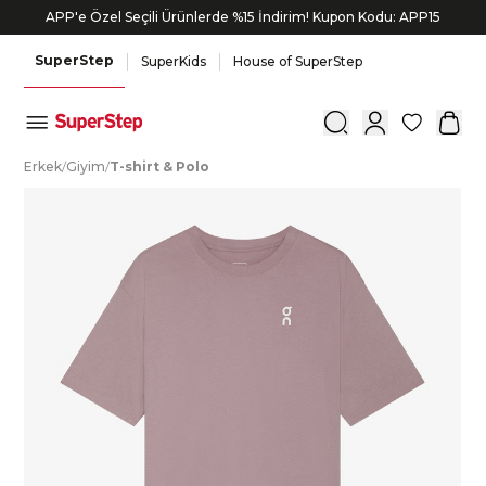
APP'e Özel Seçili Ürünlerde %15 İndirim! Kupon Kodu: APP15
SuperStep
SuperKids
House of SuperStep
0
E
rkek
/
G
iyim
/
T
-shirt
&
P
olo