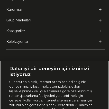
Kurumsal
Grup Markaları
Kategoriler
Koleksiyonlar
Ülke Seçimi:
Daha iyi bir deneyim için izninizi
🇹🇷
Türkiye
istiyoruz
SuperStep olarak, internet sitemizde edindiğiniz
deneyiminizi iyileştirmek, sitemizdeki işlevleri
444 37 36
kişiselleştirmek ve ilgi alanlarınıza göre özelleştirilmiş
reklam/pazarlama faaliyetleri yürütebilmek için
çerezler kullanıyoruz. İnternet sitemizin çalışması için
zorunlu olan çerezler dışındaki çerezlerin kullanımına
Uygulamadan Takip Edin