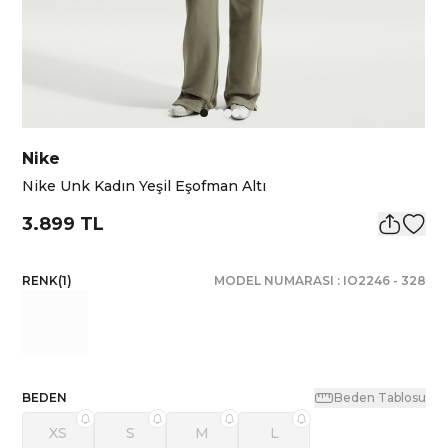
Nike
Nike Unk Kadın Yeşil Eşofman Altı
3.899 TL
RENK
(
1
)
MODEL NUMARASI :
IO2246
-
328
BEDEN
Beden Tablosu
XS
S
M
L