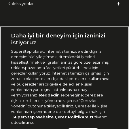
Koleksiyonlar
Ülke Seçimi:
Daha iyi bir deneyim için izninizi
🇹🇷
Türkiye
istiyoruz
SuperStep olarak, internet sitemizde edindiğiniz
deneyiminizi iyileştirmek, sitemizdeki işlevleri
444 37 36
kişiselleştirmek ve ilgi alanlarınıza göre özelleştirilmiş
reklam/pazarlama faaliyetleri yürütebilmek için
çerezler kullanıyoruz. İnternet sitemizin çalışması için
zorunlu olan çerezler dışındaki çerezlerin kullanımına
Uygulamadan Takip Edin
ve bu çerezler aracılığıyla elde edilen kişisel
verilerinizin yurt dışına aktarılmasına onay
vermiyorsanız
Reddedin
seçeneğine; çerezlere
ilişkin tercihlerinizi yönetmek için ise “Çerezleri
Yönetin” butonuna tıklayabilirsiniz. Çerezler ile kişisel
verilerinizin işlenmesine dair detaylı bilgi almak için
Bizi Takip Edin
SuperStep Website Çerez Politikamızı
ziyaret
edebilirsiniz.