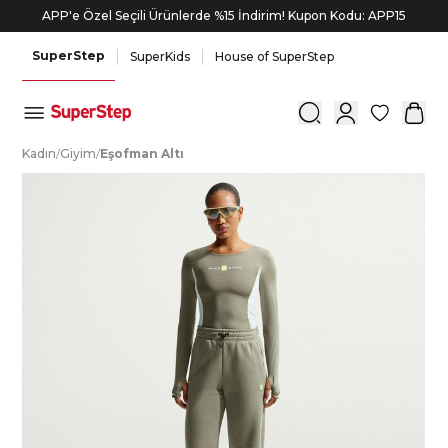
APP'e Özel Seçili Ürünlerde %15 İndirim! Kupon Kodu: APP15
SuperStep
SuperKids
House of SuperStep
0
K
adın
/
G
iyim
/
E
şofman
A
ltı