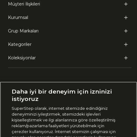
Müşteri İlişkileri
Kurumsal
Grup Markaları
Kategoriler
Koleksiyonlar
Ülke Seçimi:
Daha iyi bir deneyim için izninizi
🇹🇷
Türkiye
istiyoruz
SuperStep olarak, internet sitemizde edindiğiniz
deneyiminizi iyileştirmek, sitemizdeki işlevleri
444 37 36
kişiselleştirmek ve ilgi alanlarınıza göre özelleştirilmiş
reklam/pazarlama faaliyetleri yürütebilmek için
çerezler kullanıyoruz. İnternet sitemizin çalışması için