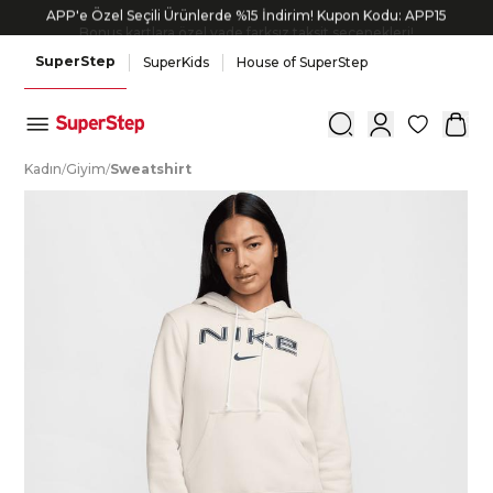
APP'e Özel Seçili Ürünlerde %15 İndirim! Kupon Kodu: APP15
Bonus kartlara özel vade farksız taksit seçenekleri!
SuperStep
SuperKids
House of SuperStep
0
K
adın
/
G
iyim
/
S
weatshirt