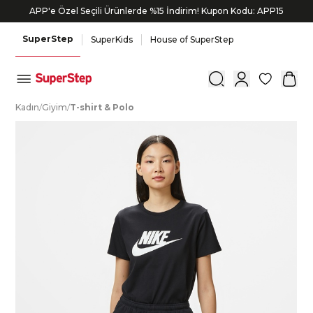
APP'e Özel Seçili Ürünlerde %15 İndirim! Kupon Kodu: APP15
SuperStep
SuperKids
House of SuperStep
0
K
adın
/
G
iyim
/
T
-shirt
&
P
olo