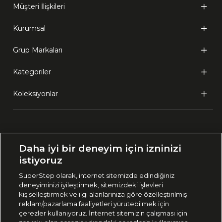
Müşteri İlişkileri
Kurumsal
Grup Markaları
Kategoriler
Koleksiyonlar
Ülke Seçimi:
Daha iyi bir deneyim için izninizi
🇹🇷
Türkiye
istiyoruz
SuperStep olarak, internet sitemizde edindiğiniz
deneyiminizi iyileştirmek, sitemizdeki işlevleri
444 37 36
kişiselleştirmek ve ilgi alanlarınıza göre özelleştirilmiş
reklam/pazarlama faaliyetleri yürütebilmek için
çerezler kullanıyoruz. İnternet sitemizin çalışması için