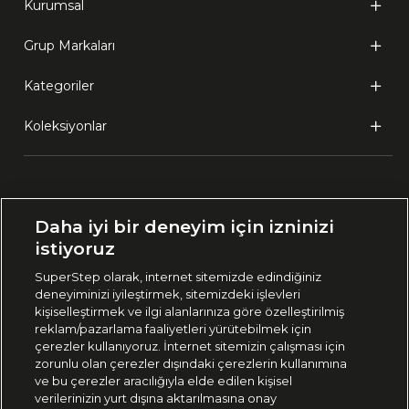
Kurumsal
Grup Markaları
Kategoriler
Koleksiyonlar
Ülke Seçimi:
Daha iyi bir deneyim için izninizi
🇹🇷
Türkiye
istiyoruz
SuperStep olarak, internet sitemizde edindiğiniz
deneyiminizi iyileştirmek, sitemizdeki işlevleri
444 37 36
kişiselleştirmek ve ilgi alanlarınıza göre özelleştirilmiş
reklam/pazarlama faaliyetleri yürütebilmek için
çerezler kullanıyoruz. İnternet sitemizin çalışması için
zorunlu olan çerezler dışındaki çerezlerin kullanımına
Uygulamadan Takip Edin
ve bu çerezler aracılığıyla elde edilen kişisel
verilerinizin yurt dışına aktarılmasına onay