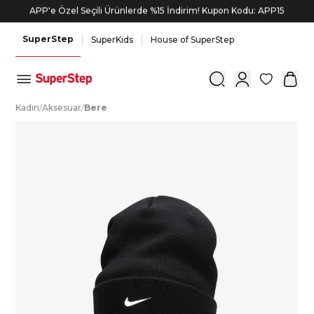
APP'e Özel Seçili Ürünlerde %15 İndirim! Kupon Kodu: APP15
Bonus kartlara özel vade farksız taksit seçenekleri!
SuperStep
SuperKids
House of SuperStep
0
K
adın
/
A
ksesuar
/
B
ere