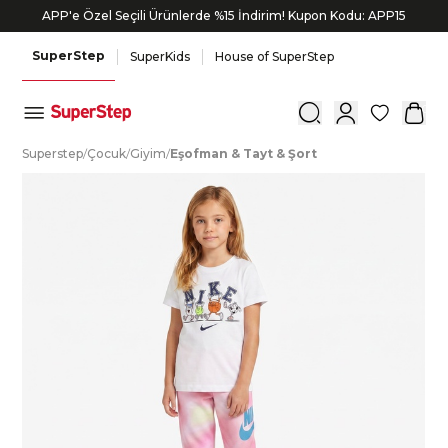
APP'e Özel Seçili Ürünlerde %15 İndirim! Kupon Kodu: APP15
SuperStep
SuperKids
House of SuperStep
0
S
uperstep
/
Ç
ocuk
/
G
iyim
/
E
şofman
&
T
ayt
&
Ş
ort