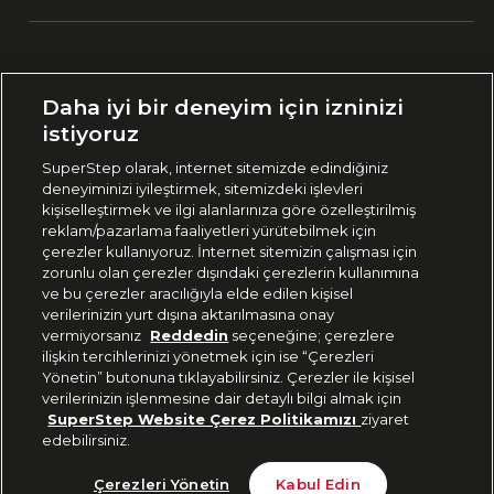
Ülke Seçimi:
Daha iyi bir deneyim için izninizi
🇹🇷
Türkiye
istiyoruz
SuperStep olarak, internet sitemizde edindiğiniz
deneyiminizi iyileştirmek, sitemizdeki işlevleri
444 37 36
kişiselleştirmek ve ilgi alanlarınıza göre özelleştirilmiş
reklam/pazarlama faaliyetleri yürütebilmek için
çerezler kullanıyoruz. İnternet sitemizin çalışması için
zorunlu olan çerezler dışındaki çerezlerin kullanımına
Uygulamadan Takip Edin
ve bu çerezler aracılığıyla elde edilen kişisel
verilerinizin yurt dışına aktarılmasına onay
vermiyorsanız
Reddedin
seçeneğine; çerezlere
ilişkin tercihlerinizi yönetmek için ise “Çerezleri
Yönetin” butonuna tıklayabilirsiniz. Çerezler ile kişisel
verilerinizin işlenmesine dair detaylı bilgi almak için
Bizi Takip Edin
SuperStep Website Çerez Politikamızı
ziyaret
edebilirsiniz.
Tükendi
Çerezleri Yönetin
Kabul Edin