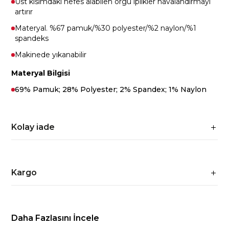
Üst kısımdaki nefes alabilen örgü iplikler havalandırmayı
artırır
Materyal. %67 pamuk/%30 polyester/%2 naylon/%1
spandeks
Makinede yıkanabilir
Materyal Bilgisi
69% Pamuk; 28% Polyester; 2% Spandex; 1% Naylon
Kolay iade
Kargo
Daha Fazlasını İncele