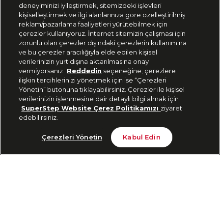
deneyiminizi iyileştirmek, sitemizdeki işlevleri
444 37 36
kişiselleştirmek ve ilgi alanlarınıza göre özelleştirilmiş
reklam/pazarlama faaliyetleri yürütebilmek için
çerezler kullanıyoruz. İnternet sitemizin çalışması için
zorunlu olan çerezler dışındaki çerezlerin kullanımına
Uygulamadan Takip Edin
ve bu çerezler aracılığıyla elde edilen kişisel
verilerinizin yurt dışına aktarılmasına onay
vermiyorsanız
Reddedin
seçeneğine; çerezlere
ilişkin tercihlerinizi yönetmek için ise “Çerezleri
Yönetin” butonuna tıklayabilirsiniz. Çerezler ile kişisel
verilerinizin işlenmesine dair detaylı bilgi almak için
Bizi Takip Edin
SuperStep Website Çerez Politikamızı
ziyaret
edebilirsiniz.
Tükendi
Çerezleri Yönetin
Kabul Edin