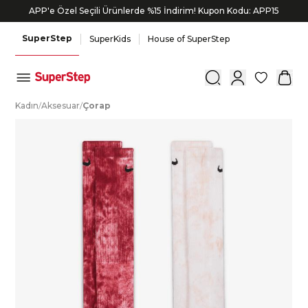
APP'e Özel Seçili Ürünlerde %15 İndirim! Kupon Kodu: APP15
SuperStep
SuperKids
House of SuperStep
0
K
adın
/
A
ksesuar
/
Ç
orap