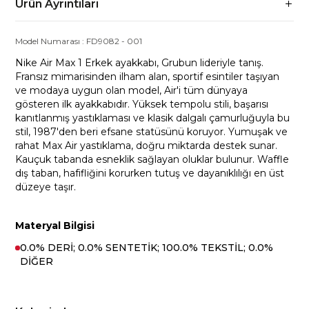
Ürün Ayrıntıları
Model Numarası :
FD9082
-
001
Nike Air Max 1 Erkek ayakkabı, Grubun lideriyle tanış.
Fransız mimarisinden ilham alan, sportif esintiler taşıyan
ve modaya uygun olan model, Air'i tüm dünyaya
gösteren ilk ayakkabıdır. Yüksek tempolu stili, başarısı
kanıtlanmış yastıklaması ve klasik dalgalı çamurluğuyla bu
stil, 1987'den beri efsane statüsünü koruyor. Yumuşak ve
rahat Max Air yastıklama, doğru miktarda destek sunar.
Kauçuk tabanda esneklik sağlayan oluklar bulunur. Waffle
dış taban, hafifliğini korurken tutuş ve dayanıklılığı en üst
düzeye taşır.
Materyal Bilgisi
0.0% DERİ; 0.0% SENTETİK; 100.0% TEKSTİL; 0.0%
DİĞER