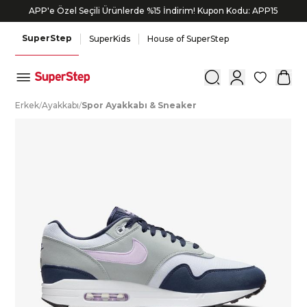
APP'e Özel Seçili Ürünlerde %15 İndirim! Kupon Kodu: APP15
Bonus kartlara özel vade farksız taksit seçenekleri!
SuperStep
SuperKids
House of SuperStep
0
E
rkek
/
A
yakkabı
/
S
por
A
yakkabı
&
S
neaker