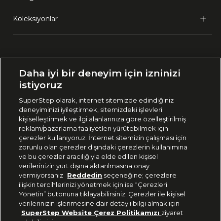
Koleksiyonlar
Ülke Seçimi:
Daha iyi bir deneyim için izninizi
🇹🇷
Türkiye
istiyoruz
SuperStep olarak, internet sitemizde edindiğiniz
deneyiminizi iyileştirmek, sitemizdeki işlevleri
444 37 36
kişiselleştirmek ve ilgi alanlarınıza göre özelleştirilmiş
reklam/pazarlama faaliyetleri yürütebilmek için
çerezler kullanıyoruz. İnternet sitemizin çalışması için
zorunlu olan çerezler dışındaki çerezlerin kullanımına
Uygulamadan Takip Edin
ve bu çerezler aracılığıyla elde edilen kişisel
verilerinizin yurt dışına aktarılmasına onay
vermiyorsanız
Reddedin
seçeneğine; çerezlere
ilişkin tercihlerinizi yönetmek için ise “Çerezleri
Yönetin” butonuna tıklayabilirsiniz. Çerezler ile kişisel
verilerinizin işlenmesine dair detaylı bilgi almak için
Bizi Takip Edin
SuperStep Website Çerez Politikamızı
ziyaret