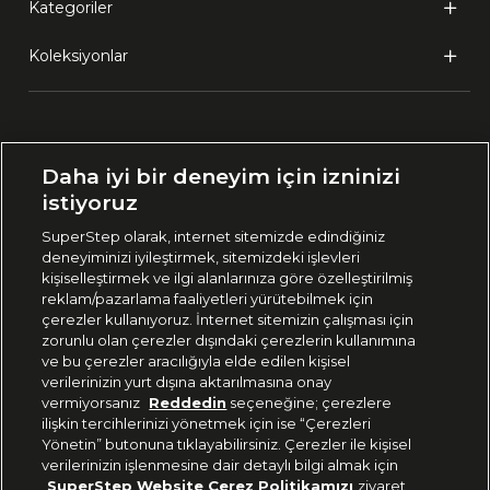
Kategoriler
Koleksiyonlar
Ülke Seçimi:
Daha iyi bir deneyim için izninizi
🇹🇷
Türkiye
istiyoruz
SuperStep olarak, internet sitemizde edindiğiniz
deneyiminizi iyileştirmek, sitemizdeki işlevleri
444 37 36
kişiselleştirmek ve ilgi alanlarınıza göre özelleştirilmiş
reklam/pazarlama faaliyetleri yürütebilmek için
çerezler kullanıyoruz. İnternet sitemizin çalışması için
zorunlu olan çerezler dışındaki çerezlerin kullanımına
Uygulamadan Takip Edin
ve bu çerezler aracılığıyla elde edilen kişisel
verilerinizin yurt dışına aktarılmasına onay
vermiyorsanız
Reddedin
seçeneğine; çerezlere
ilişkin tercihlerinizi yönetmek için ise “Çerezleri
Yönetin” butonuna tıklayabilirsiniz. Çerezler ile kişisel
verilerinizin işlenmesine dair detaylı bilgi almak için
Bizi Takip Edin
SuperStep Website Çerez Politikamızı
ziyaret