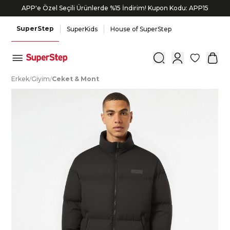
APP'e Özel Seçili Ürünlerde %15 İndirim! Kupon Kodu: APP15
SuperStep
SuperKids
House of SuperStep
0
E
rkek
/
G
iyim
/
C
eket
&
M
ont