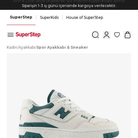
Siparişin 1-3 iş günü içerisinde kargoya verilecektir.
SuperStep
SuperKids
House of SuperStep
0
K
adın
/
A
yakkabı
/
S
por
A
yakkabı
&
S
neaker