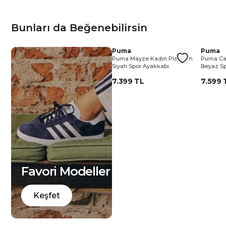
Bunları da Beğenebilirsin
bı
yakkabı
Ayakkabı
tyle Unisex Gri Spor Ayakkabı
isex/Yeşil Beyaz Spor Ayakkabı
Lifestyle Unisex Siyah Spor Ayakkabı
adidas Stan Smith Unisex/Yeşil Beyaz Spor Ayakkabı
New Balance 9060 Lifestyle Unisex Siyah Spor Ayakkabı
New Balance 9060 Lifestyle Unisex Beyaz Spor Ayakkabı
New Balance
New Balance 9060 Lifestyle Unisex 
New Balance 9060 Lifestyle Unise
Puma Mayze Kadın Platform Siy
Puma
New Balanc
Puma May
Puma C
Puma
style
New Balance 9060 Lifestyle
Puma Mayze Kadın Platform
Puma Cal
kabı
Unisex Beyaz Spor Ayakkabı
Siyah Spor Ayakkabı
Beyaz S
11.990 TL
7.399 TL
7.599 
Favori Modeller
Keşfet