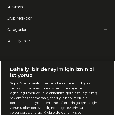
Kurumsal
Grup Markaları
Kategoriler
Koleksiyonlar
Ülke Seçimi:
Daha iyi bir deneyim için izninizi
🇹🇷
Türkiye
istiyoruz
SuperStep olarak, internet sitemizde edindiğiniz
deneyiminizi iyileştirmek, sitemizdeki işlevleri
444 37 36
kişiselleştirmek ve ilgi alanlarınıza göre özelleştirilmiş
reklam/pazarlama faaliyetleri yürütebilmek için
çerezler kullanıyoruz. İnternet sitemizin çalışması için
zorunlu olan çerezler dışındaki çerezlerin kullanımına
Uygulamadan Takip Edin
ve bu çerezler aracılığıyla elde edilen kişisel