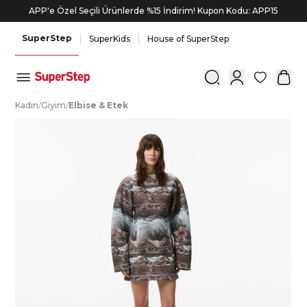
APP'e Özel Seçili Ürünlerde %15 İndirim! Kupon Kodu: APP15
SuperStep
SuperKids
House of SuperStep
0
K
adın
/
G
iyim
/
E
lbise
&
E
tek