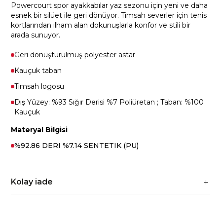
Powercourt spor ayakkabılar yaz sezonu için yeni ve daha
esnek bir silüet ile geri dönüyor. Timsah severler için tenis
kortlarından ilham alan dokunuşlarla konfor ve stili bir
arada sunuyor.
Geri dönüştürülmüş polyester astar
Kauçuk taban
Timsah logosu
Dış Yüzey: %93 Sığır Derisi %7 Poliüretan ; Taban: %100
Kauçuk
Materyal Bilgisi
%92.86 DERI %7.14 SENTETIK (PU)
Kolay iade