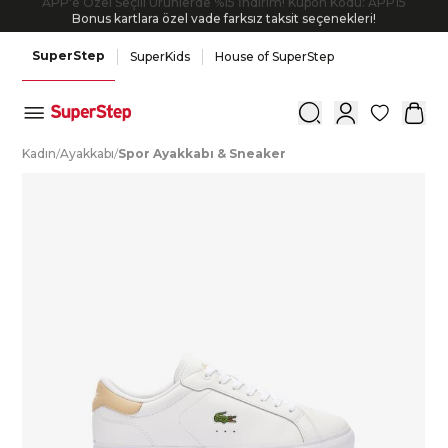
Bonus kartlara özel vade farksız taksit seçenekleri!
SuperStep
SuperKids
House of SuperStep
0
K
adın
/
A
yakkabı
/
S
por
A
yakkabı
&
S
neaker