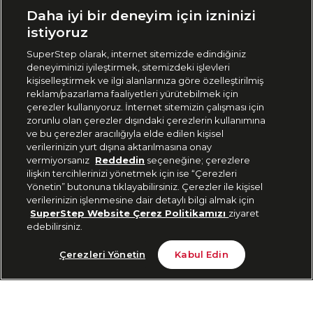
Ülke Seçimi:
Daha iyi bir deneyim için izninizi
🇹🇷
Türkiye
istiyoruz
SuperStep olarak, internet sitemizde edindiğiniz
deneyiminizi iyileştirmek, sitemizdeki işlevleri
444 37 36
kişiselleştirmek ve ilgi alanlarınıza göre özelleştirilmiş
reklam/pazarlama faaliyetleri yürütebilmek için
çerezler kullanıyoruz. İnternet sitemizin çalışması için
zorunlu olan çerezler dışındaki çerezlerin kullanımına
Uygulamadan Takip Edin
ve bu çerezler aracılığıyla elde edilen kişisel
verilerinizin yurt dışına aktarılmasına onay
vermiyorsanız
Reddedin
seçeneğine; çerezlere
ilişkin tercihlerinizi yönetmek için ise “Çerezleri
Yönetin” butonuna tıklayabilirsiniz. Çerezler ile kişisel
verilerinizin işlenmesine dair detaylı bilgi almak için
Bizi Takip Edin
SuperStep Website Çerez Politikamızı
ziyaret
edebilirsiniz.
Tükendi
Çerezleri Yönetin
Kabul Edin