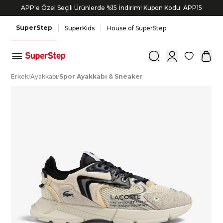
APP'e Özel Seçili Ürünlerde %15 İndirim! Kupon Kodu: APP15
Bonus kartlara özel vade farksız taksit seçenekleri!
SuperStep
SuperKids
House of SuperStep
0
E
rkek
/
A
yakkabı
/
S
por
A
yakkabı
&
S
neaker