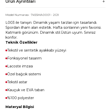
Ürün Ayrıntıları
Model Numarası :
745SMA0001
-
2G9
L003 ile tanışın: Dinamik yaşam tarzları için tasarlandı.
Spordan ilham alan estetik. Hafta sonlarının yeni favorisi.
Katmanlı görünüm. Dinamik stil.Üstün uyum. Sınırsız
konfor.
Teknik Özellikler
Tekstil ve sentetik ayakkabı yüzeyi
Fonksiyonel tasarım
Lacoste imzası
Özel bağcık sistemi
Tekstil astar
Kauçuk ve EVA taban
%100 polyester
Materyal Bilgisi