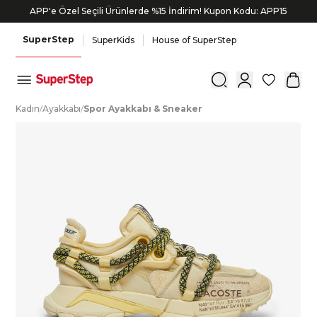
APP'e Özel Seçili Ürünlerde %15 İndirim! Kupon Kodu: APP15
SuperStep
SuperKids
House of SuperStep
0
K
adın
/
A
yakkabı
/
S
por
A
yakkabı
&
S
neaker