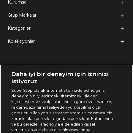
Kurumsal
Grup Markaları
Kategoriler
Koleksiyonlar
Ülke Seçimi:
Daha iyi bir deneyim için izninizi
🇹🇷
Türkiye
istiyoruz
SuperStep olarak, internet sitemizde edindiğiniz
deneyiminizi iyileştirmek, sitemizdeki işlevleri
444 37 36
kişiselleştirmek ve ilgi alanlarınıza göre özelleştirilmiş
reklam/pazarlama faaliyetleri yürütebilmek için
çerezler kullanıyoruz. İnternet sitemizin çalışması için
zorunlu olan çerezler dışındaki çerezlerin kullanımına
Uygulamadan Takip Edin
ve bu çerezler aracılığıyla elde edilen kişisel
verilerinizin yurt dışına aktarılmasına onay