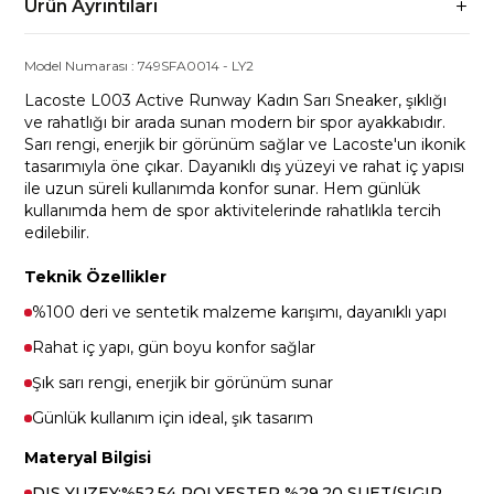
Ürün Ayrıntıları
Model Numarası :
749SFA0014
-
LY2
Lacoste L003 Active Runway Kadın Sarı Sneaker, şıklığı
ve rahatlığı bir arada sunan modern bir spor ayakkabıdır.
Sarı rengi, enerjik bir görünüm sağlar ve Lacoste'un ikonik
tasarımıyla öne çıkar. Dayanıklı dış yüzeyi ve rahat iç yapısı
ile uzun süreli kullanımda konfor sunar. Hem günlük
kullanımda hem de spor aktivitelerinde rahatlıkla tercih
edilebilir.
Teknik Özellikler
%100 deri ve sentetik malzeme karışımı, dayanıklı yapı
Rahat iç yapı, gün boyu konfor sağlar
Şık sarı rengi, enerjik bir görünüm sunar
Günlük kullanım için ideal, şık tasarım
Materyal Bilgisi
DIS YUZEY:%52.54 POLYESTER %29.20 SUET(SIGIR