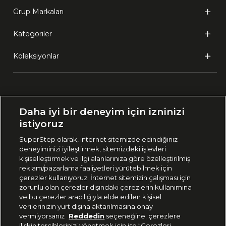
Grup Markaları
Kategoriler
Koleksiyonlar
Ülke Seçimi:
Daha iyi bir deneyim için izninizi
🇹🇷
Türkiye
istiyoruz
SuperStep olarak, internet sitemizde edindiğiniz
deneyiminizi iyileştirmek, sitemizdeki işlevleri
444 37 36
kişiselleştirmek ve ilgi alanlarınıza göre özelleştirilmiş
reklam/pazarlama faaliyetleri yürütebilmek için
çerezler kullanıyoruz. İnternet sitemizin çalışması için
zorunlu olan çerezler dışındaki çerezlerin kullanımına
Uygulamadan Takip Edin
ve bu çerezler aracılığıyla elde edilen kişisel
verilerinizin yurt dışına aktarılmasına onay
vermiyorsanız
Reddedin
seçeneğine; çerezlere
ilişkin tercihlerinizi yönetmek için ise “Çerezleri