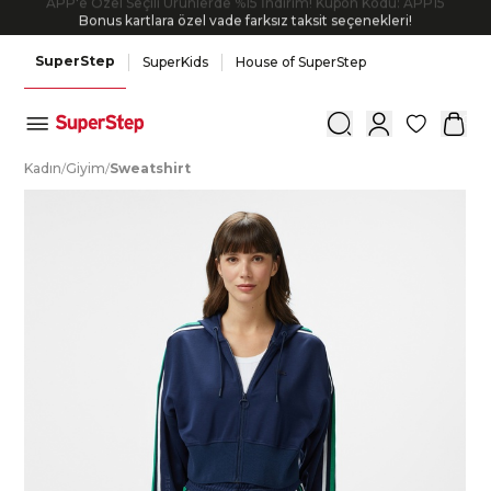
APP'e Özel Seçili Ürünlerde %15 İndirim! Kupon Kodu: APP15
Bonus kartlara özel vade farksız taksit seçenekleri!
SuperStep
SuperKids
House of SuperStep
0
K
adın
/
G
iyim
/
S
weatshirt