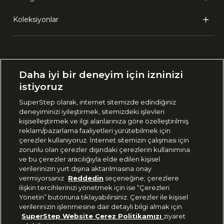
Koleksiyonlar
Ülke Seçimi:
Daha iyi bir deneyim için izninizi
🇹🇷
Türkiye
istiyoruz
SuperStep olarak, internet sitemizde edindiğiniz
deneyiminizi iyileştirmek, sitemizdeki işlevleri
444 37 36
kişiselleştirmek ve ilgi alanlarınıza göre özelleştirilmiş
reklam/pazarlama faaliyetleri yürütebilmek için
çerezler kullanıyoruz. İnternet sitemizin çalışması için
zorunlu olan çerezler dışındaki çerezlerin kullanımına
Uygulamadan Takip Edin
ve bu çerezler aracılığıyla elde edilen kişisel
verilerinizin yurt dışına aktarılmasına onay
vermiyorsanız
Reddedin
seçeneğine; çerezlere
ilişkin tercihlerinizi yönetmek için ise “Çerezleri
Yönetin” butonuna tıklayabilirsiniz. Çerezler ile kişisel
verilerinizin işlenmesine dair detaylı bilgi almak için
Bizi Takip Edin
SuperStep Website Çerez Politikamızı
ziyaret