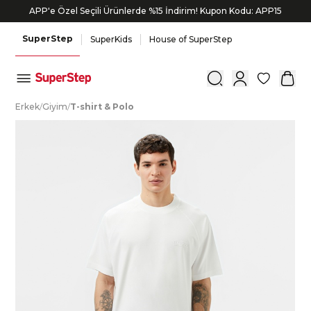
APP'e Özel Seçili Ürünlerde %15 İndirim! Kupon Kodu: APP15
SuperStep
SuperKids
House of SuperStep
0
E
rkek
/
G
iyim
/
T
-shirt
&
P
olo