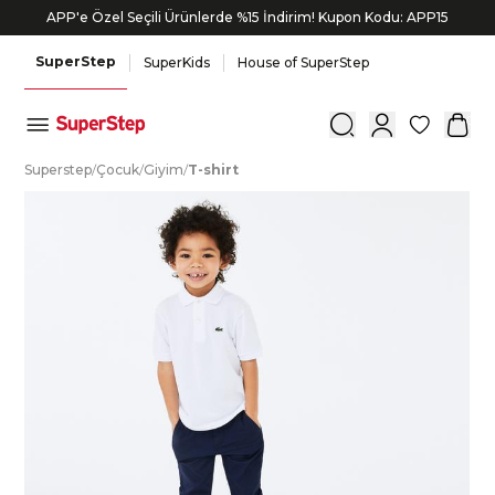
APP'e Özel Seçili Ürünlerde %15 İndirim! Kupon Kodu: APP15
SuperStep
SuperKids
House of SuperStep
0
S
uperstep
/
Ç
ocuk
/
G
iyim
/
T
-shirt