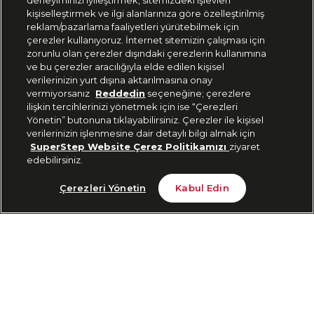
deneyiminizi iyileştirmek, sitemizdeki işlevleri
444 37 36
kişiselleştirmek ve ilgi alanlarınıza göre özelleştirilmiş
reklam/pazarlama faaliyetleri yürütebilmek için
çerezler kullanıyoruz. İnternet sitemizin çalışması için
zorunlu olan çerezler dışındaki çerezlerin kullanımına
Uygulamadan Takip Edin
ve bu çerezler aracılığıyla elde edilen kişisel
verilerinizin yurt dışına aktarılmasına onay
vermiyorsanız
Reddedin
seçeneğine; çerezlere
ilişkin tercihlerinizi yönetmek için ise “Çerezleri
Yönetin” butonuna tıklayabilirsiniz. Çerezler ile kişisel
verilerinizin işlenmesine dair detaylı bilgi almak için
Bizi Takip Edin
SuperStep Website Çerez Politikamızı
ziyaret
edebilirsiniz.
Tükendi
Çerezleri Yönetin
Kabul Edin