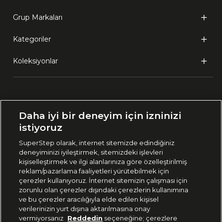
Grup Markaları
Kategoriler
Koleksiyonlar
Ülke Seçimi:
Daha iyi bir deneyim için izninizi
🇹🇷
Türkiye
istiyoruz
SuperStep olarak, internet sitemizde edindiğiniz
deneyiminizi iyileştirmek, sitemizdeki işlevleri
444 37 36
kişiselleştirmek ve ilgi alanlarınıza göre özelleştirilmiş
reklam/pazarlama faaliyetleri yürütebilmek için
çerezler kullanıyoruz. İnternet sitemizin çalışması için
zorunlu olan çerezler dışındaki çerezlerin kullanımına
Uygulamadan Takip Edin
ve bu çerezler aracılığıyla elde edilen kişisel
verilerinizin yurt dışına aktarılmasına onay
vermiyorsanız
Reddedin
seçeneğine; çerezlere