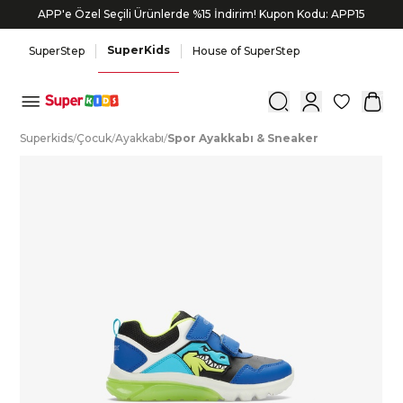
APP'e Özel Seçili Ürünlerde %15 İndirim! Kupon Kodu: APP15
SuperKids
SuperStep
House of SuperStep
0
S
uperkids
/
Ç
ocuk
/
A
yakkabı
/
S
por
A
yakkabı
&
S
neaker