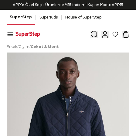
APP'e Özel Seçili Ürünlerde %15 İndirim! Kupon Kodu: APP15
SuperStep
SuperKids
House of SuperStep
0
E
rkek
/
G
iyim
/
C
eket
&
M
ont