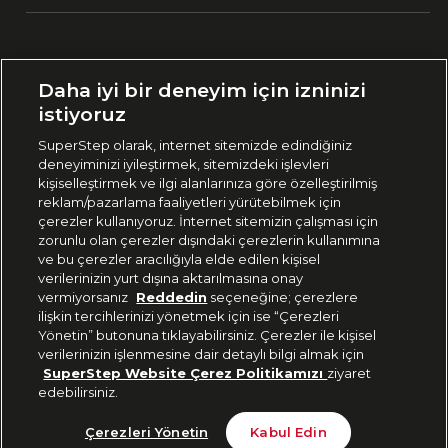
Ülke Seçimi:
Daha iyi bir deneyim için izninizi
🇹🇷
Türkiye
istiyoruz
SuperStep olarak, internet sitemizde edindiğiniz
deneyiminizi iyileştirmek, sitemizdeki işlevleri
444 37 36
kişiselleştirmek ve ilgi alanlarınıza göre özelleştirilmiş
reklam/pazarlama faaliyetleri yürütebilmek için
çerezler kullanıyoruz. İnternet sitemizin çalışması için
zorunlu olan çerezler dışındaki çerezlerin kullanımına
Uygulamadan Takip Edin
ve bu çerezler aracılığıyla elde edilen kişisel
verilerinizin yurt dışına aktarılmasına onay
vermiyorsanız
Reddedin
seçeneğine; çerezlere
ilişkin tercihlerinizi yönetmek için ise “Çerezleri
Yönetin” butonuna tıklayabilirsiniz. Çerezler ile kişisel
verilerinizin işlenmesine dair detaylı bilgi almak için
Bizi Takip Edin
SuperStep Website Çerez Politikamızı
ziyaret
edebilirsiniz.
Tükendi
Çerezleri Yönetin
Kabul Edin