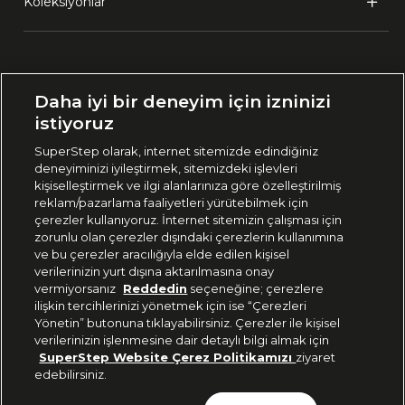
Koleksiyonlar
Ülke Seçimi:
Daha iyi bir deneyim için izninizi
🇹🇷
Türkiye
istiyoruz
SuperStep olarak, internet sitemizde edindiğiniz
deneyiminizi iyileştirmek, sitemizdeki işlevleri
444 37 36
kişiselleştirmek ve ilgi alanlarınıza göre özelleştirilmiş
reklam/pazarlama faaliyetleri yürütebilmek için
çerezler kullanıyoruz. İnternet sitemizin çalışması için
zorunlu olan çerezler dışındaki çerezlerin kullanımına
Uygulamadan Takip Edin
ve bu çerezler aracılığıyla elde edilen kişisel
verilerinizin yurt dışına aktarılmasına onay
vermiyorsanız
Reddedin
seçeneğine; çerezlere
ilişkin tercihlerinizi yönetmek için ise “Çerezleri
Yönetin” butonuna tıklayabilirsiniz. Çerezler ile kişisel
verilerinizin işlenmesine dair detaylı bilgi almak için
Bizi Takip Edin
SuperStep Website Çerez Politikamızı
ziyaret
edebilirsiniz.