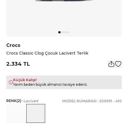
Crocs
Crocs Classic Clog Çocuk Lacivert Terlik
2.334 TL
Küçük Kalıp!
Yarım beden büyük almanızı tavsiye ederiz.
RENK
(
2
)
•
Lacivert
MODEL NUMARASI :
206991
-
410