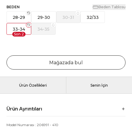
BEDEN
Beden Tablosu
28-29
29-30
30-31
32/33
33-34
34-35
Son
2
Mağazada bul
Ürün Özellikleri
Senin İçin
Ürün Ayrıntıları
Model Numarası :
206991
-
410