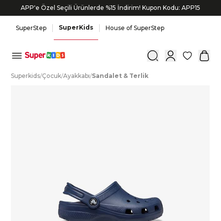
APP'e Özel Seçili Ürünlerde %15 İndirim! Kupon Kodu: APP15
Bonus kartlara özel vade farksız taksit seçenekleri!
SuperKids
SuperStep
House of SuperStep
0
S
uperkids
/
Ç
ocuk
/
A
yakkabı
/
S
andalet
&
T
erlik