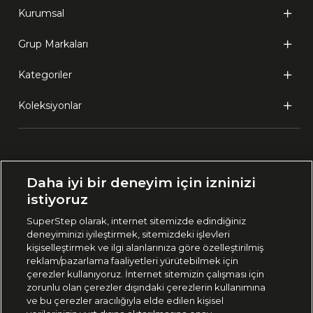
Kurumsal
Grup Markaları
Kategoriler
Koleksiyonlar
Ülke Seçimi:
Daha iyi bir deneyim için izninizi
🇹🇷
Türkiye
istiyoruz
SuperStep olarak, internet sitemizde edindiğiniz
deneyiminizi iyileştirmek, sitemizdeki işlevleri
444 37 36
kişiselleştirmek ve ilgi alanlarınıza göre özelleştirilmiş
reklam/pazarlama faaliyetleri yürütebilmek için
çerezler kullanıyoruz. İnternet sitemizin çalışması için
zorunlu olan çerezler dışındaki çerezlerin kullanımına
Uygulamadan Takip Edin
ve bu çerezler aracılığıyla elde edilen kişisel