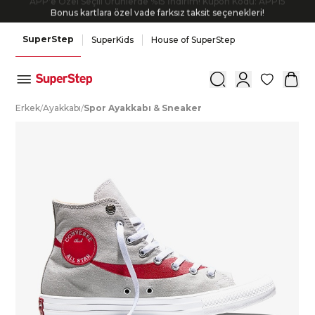
Bonus kartlara özel vade farksız taksit seçenekleri!
SuperStep
SuperKids
House of SuperStep
0
E
rkek
/
A
yakkabı
/
S
por
A
yakkabı
&
S
neaker