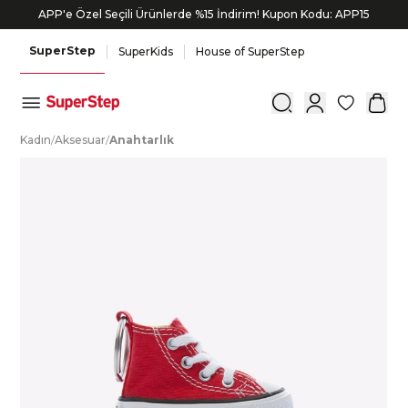
APP'e Özel Seçili Ürünlerde %15 İndirim! Kupon Kodu: APP15
SuperStep
SuperKids
House of SuperStep
0
K
adın
/
A
ksesuar
/
A
nahtarlık