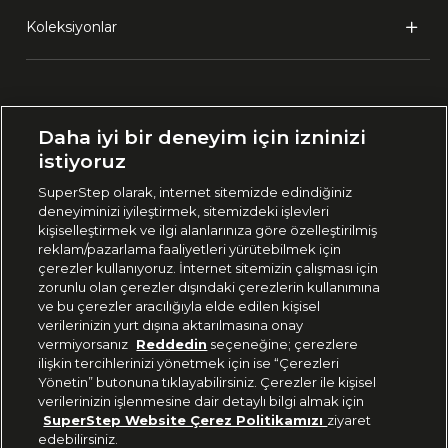
Koleksiyonlar
Ülke Seçimi:
Daha iyi bir deneyim için izninizi
🇹🇷
Türkiye
istiyoruz
SuperStep olarak, internet sitemizde edindiğiniz
deneyiminizi iyileştirmek, sitemizdeki işlevleri
444 37 36
kişiselleştirmek ve ilgi alanlarınıza göre özelleştirilmiş
reklam/pazarlama faaliyetleri yürütebilmek için
çerezler kullanıyoruz. İnternet sitemizin çalışması için
zorunlu olan çerezler dışındaki çerezlerin kullanımına
Uygulamadan Takip Edin
ve bu çerezler aracılığıyla elde edilen kişisel
verilerinizin yurt dışına aktarılmasına onay
vermiyorsanız
Reddedin
seçeneğine; çerezlere
ilişkin tercihlerinizi yönetmek için ise “Çerezleri
Yönetin” butonuna tıklayabilirsiniz. Çerezler ile kişisel
verilerinizin işlenmesine dair detaylı bilgi almak için
Bizi Takip Edin
SuperStep Website Çerez Politikamızı
ziyaret
edebilirsiniz.