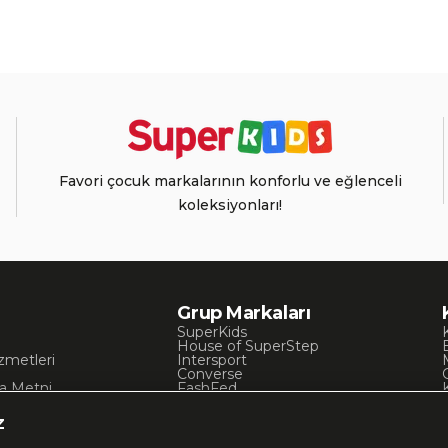
Favori çocuk markalarının konforlu ve eğlenceli
koleksiyonları!
Grup Markaları
SuperKids
House of SuperStep
zmetleri
Intersport
Converse
a Metni
FashFed
ı
Lacoste
Gant
z
Nautica
Occassion