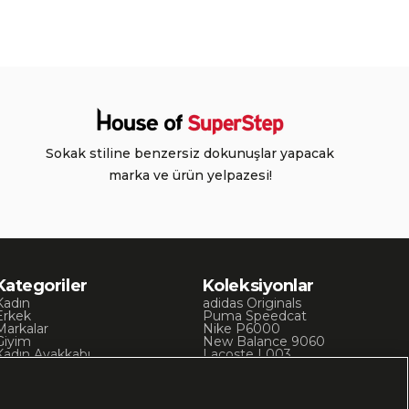
Sokak stiline benzersiz dokunuşlar yapacak
marka ve ürün yelpazesi!
Kategoriler
Koleksiyonlar
Kadın
adidas Originals
Erkek
Puma Speedcat
Markalar
Nike P6000
Giyim
New Balance 9060
Kadın Ayakkabı
Lacoste L003
Kadın Giyim
Skechers D’Lites
Erkek Ayakkabı
Chuck 70
Erkek Giyim
Converse Chuck Taylor