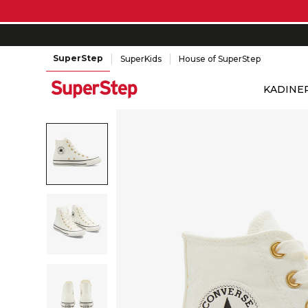
SuperStep
SuperKids
House of SuperStep
KADIN
E