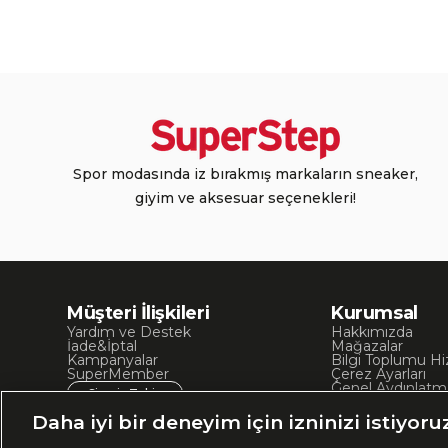
Spor modasında iz bırakmış markaların sneaker,
giyim ve aksesuar seçenekleri!
Müşteri İlişkileri
Kurumsal
Yardım ve Destek
Hakkımızda
İade&İptal
Mağazalar
Kampanyalar
Bilgi Toplumu Hi
SuperMember
Çerez Ayarları
Genel Aydınlatm
Sipariş Takip
Kullanım Koşullar
Site Haritası
Daha iyi bir deneyim için izninizi istiyoru
İşlem Rehberi