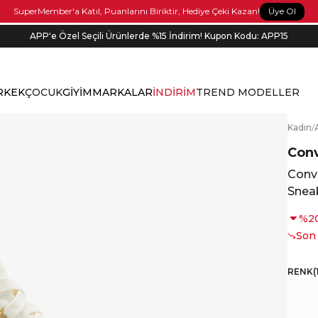
Üye Ol
SuperMember'a Katıl, Puanlarını Biriktir, Hediye Çeki Kazan!
APP'e Özel Seçili Ürünlerde %15 İndirim! Kupon Kodu: APP15
RKEK
ÇOCUK
GİYİM
MARKALAR
İNDİRİM
TREND MODELLER
K
adın
/
Con
Conve
Snea
%
2
Son
RENK
(