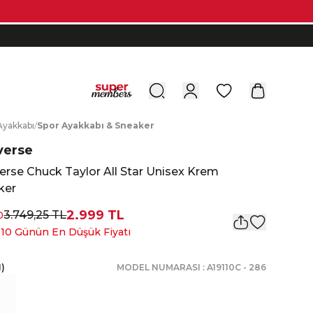
0
A
yakkabı
/
S
por
A
yakkabı
&
S
neaker
verse
rse Chuck Taylor All Star Unisex Krem
ker
2.999 TL
3.749,25 TL
0
 10 Günün En Düşük Fiyatı
1
)
MODEL NUMARASI :
A19110C
-
286