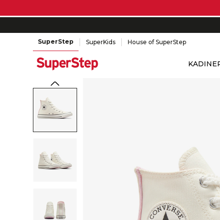
SuperStep
SuperKids
House of SuperStep
KADIN
E