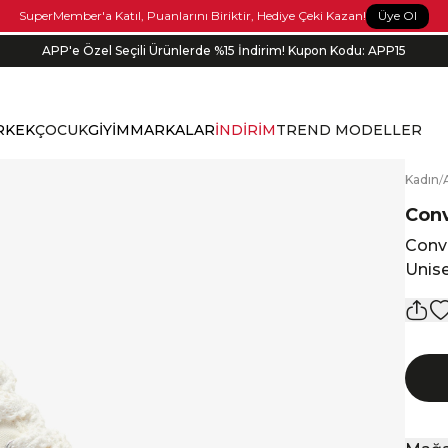
Üye Ol
SuperMember'a Katıl, Puanlarını Biriktir, Hediye Çeki Kazan!
APP'e Özel Seçili Ürünlerde %15 İndirim! Kupon Kodu: APP15
RKEK
ÇOCUK
GİYİM
MARKALAR
İNDİRİM
TREND MODELLER
K
adın
/
Con
Conve
Unis