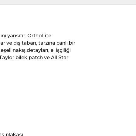
nı yansıtır. OrthoLite
 ve dış taban, tarzına canlı bir
li nakış detayları, el işçiliği
Taylor bilek patch ve All Star
ns plakası