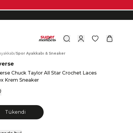
0
A
yakkabı
/
S
por
A
yakkabı
&
S
neaker
verse
rse Chuck Taylor All Star Crochet Laces
ex Krem Sneaker
Tükendi