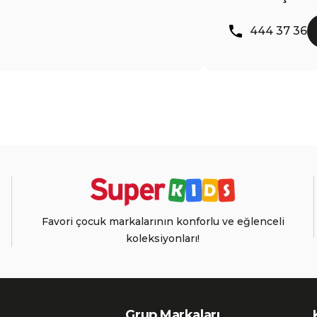
444 37 36
Favori çocuk markalarının konforlu ve eğlenceli
koleksiyonları!
Grup Markaları