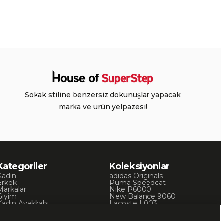
Sokak stiline benzersiz dokunuşlar yapacak
marka ve ürün yelpazesi!
Kategoriler
Koleksiyonlar
Kadın
adidas Originals
Erkek
Puma Speedcat
Markalar
Nike P6000
Giyim
New Balance 9060
Kadın Ayakkabı
Lacoste L003
Kadın Giyim
Skechers D’Lites
Erkek Ayakkabı
Chuck 70