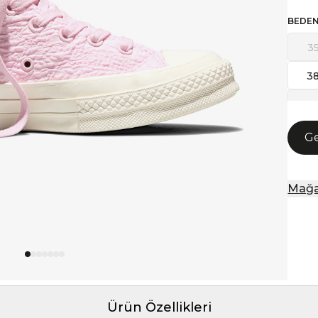
BEDE
3
3
41,
44
Ge
Mağa
Ürün Özellikleri