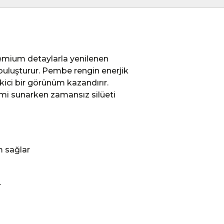
mium detaylarla yenilenen
 buluşturur. Pembe rengin enerjik
ici bir görünüm kazandırır.
mi sunarken zamansız silüeti
m sağlar
r