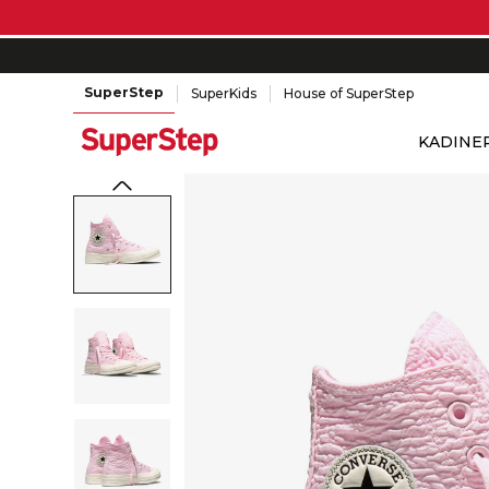
SuperStep
SuperKids
House of SuperStep
KADIN
E