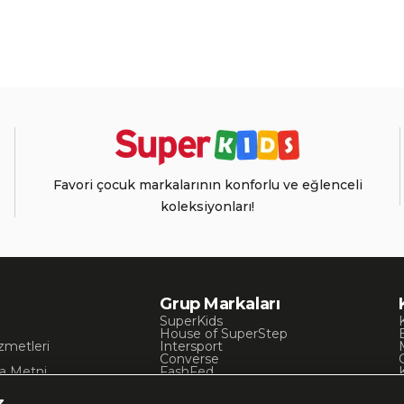
Favori çocuk markalarının konforlu ve eğlenceli
koleksiyonları!
Grup Markaları
SuperKids
House of SuperStep
zmetleri
Intersport
Converse
a Metni
FashFed
ı
Lacoste
Gant
z