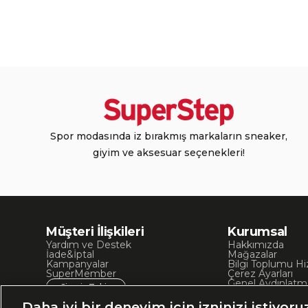
Spor modasında iz bırakmış markaların sneaker,
giyim ve aksesuar seçenekleri!
Müşteri İlişkileri
Kurumsal
Yardım ve Destek
Hakkımızda
İade&İptal
Mağazalar
Kampanyalar
Bilgi Toplumu Hi
SuperMember
Çerez Ayarları
Genel Aydınlatm
Sipariş Takip
Kullanım Koşullar
Site Haritası
Daha iyi bir deneyim için izninizi istiyoru