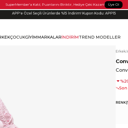
Üye Ol
SuperMember'a Katıl, Puanlarını Biriktir, Hediye Çeki Kazan!
APP'e Özel Seçili Ürünlerde %15 İndirim! Kupon Kodu: APP15
Bonus kartlara özel vade farksız taksit seçenekleri!
RKEK
ÇOCUK
GİYİM
MARKALAR
İNDİRİM
TREND MODELLER
E
rkek
/
Con
Conv
%
2
Son
RENK
(