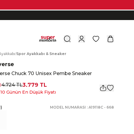
0
A
yakkabı
/
S
por
A
yakkabı
&
S
neaker
verse
erse Chuck 70 Unisex Pembe Sneaker
3.779 TL
4.724 TL
0
 10 Günün En Düşük Fiyatı
1
)
MODEL NUMARASI :
A19118C
-
668