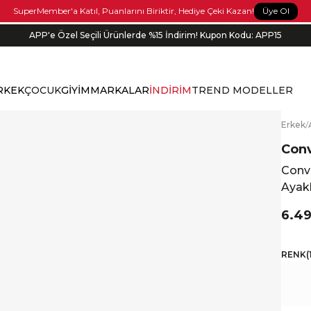
Üye Ol
SuperMember'a Katıl, Puanlarını Biriktir, Hediye Çeki Kazan!
APP'e Özel Seçili Ürünlerde %15 İndirim! Kupon Kodu: APP15
RKEK
ÇOCUK
GİYİM
MARKALAR
İNDİRİM
TREND MODELLER
E
rkek
/
Con
Conv
Ayak
6.49
RENK
(