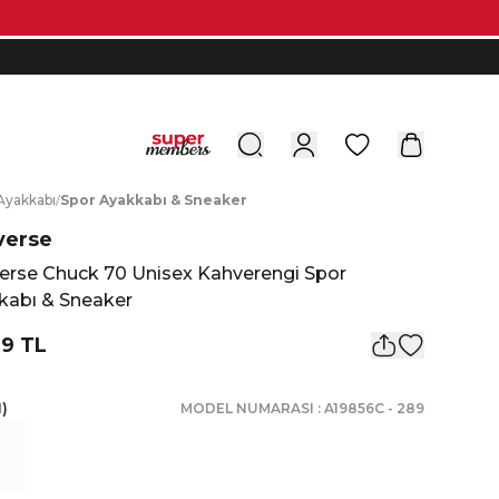
0
A
yakkabı
/
S
por
A
yakkabı
&
S
neaker
verse
erse Chuck 70 Unisex Kahverengi Spor
kabı & Sneaker
9 TL
1
)
MODEL NUMARASI :
A19856C
-
289