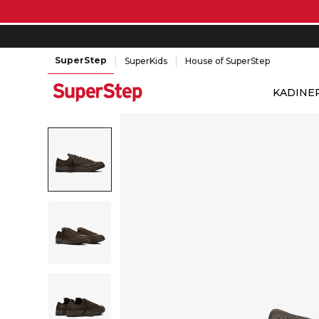
SuperStep
SuperKids
House of SuperStep
KADIN
E