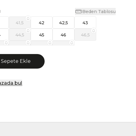
Beden Tablosu
N
1
41,5
42
42,5
43
4
44,5
45
46
46,5
8
49
50
51,5
Sepete Ekle
zada bul