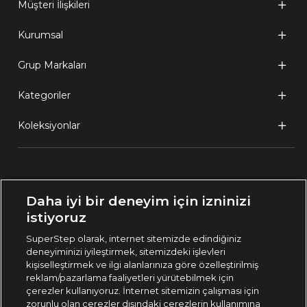
Müşteri İlişkileri
Kurumsal
Grup Markaları
Kategoriler
Koleksiyonlar
Ülke Seçimi:
Daha iyi bir deneyim için izninizi
🇹🇷
Türkiye
istiyoruz
SuperStep olarak, internet sitemizde edindiğiniz
deneyiminizi iyileştirmek, sitemizdeki işlevleri
444 37 36
kişiselleştirmek ve ilgi alanlarınıza göre özelleştirilmiş
reklam/pazarlama faaliyetleri yürütebilmek için
çerezler kullanıyoruz. İnternet sitemizin çalışması için
zorunlu olan çerezler dışındaki çerezlerin kullanımına