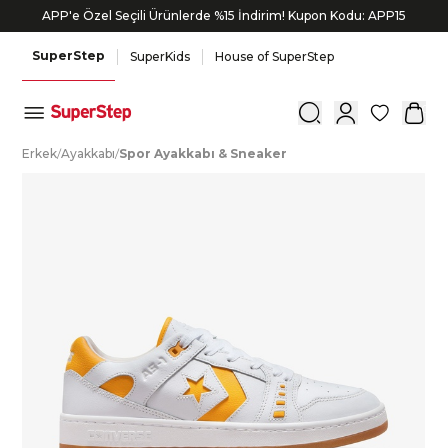
APP'e Özel Seçili Ürünlerde %15 İndirim! Kupon Kodu: APP15
SuperStep
SuperKids
House of SuperStep
0
E
rkek
/
A
yakkabı
/
S
por
A
yakkabı
&
S
neaker