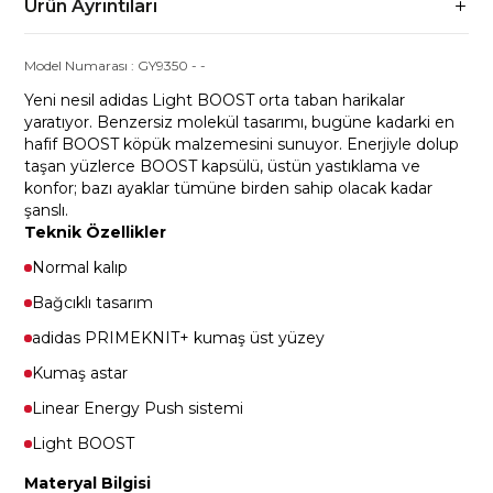
Ürün Ayrıntıları
Model Numarası :
GY9350
-
-
Yeni nesil adidas Light BOOST orta taban harikalar
yaratıyor. Benzersiz molekül tasarımı, bugüne kadarki en
hafif BOOST köpük malzemesini sunuyor. Enerjiyle dolup
taşan yüzlerce BOOST kapsülü, üstün yastıklama ve
konfor; bazı ayaklar tümüne birden sahip olacak kadar
şanslı.
Teknik Özellikler
Normal kalıp
Bağcıklı tasarım
adidas PRIMEKNIT+ kumaş üst yüzey
Kumaş astar
Linear Energy Push sistemi
Light BOOST
Materyal Bilgisi