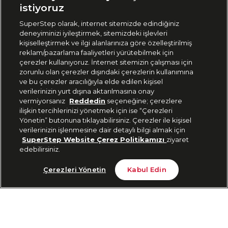
🇹🇷
Türkiye
istiyoruz
SuperStep olarak, internet sitemizde edindiğiniz
deneyiminizi iyileştirmek, sitemizdeki işlevleri
444 37 36
kişiselleştirmek ve ilgi alanlarınıza göre özelleştirilmiş
reklam/pazarlama faaliyetleri yürütebilmek için
çerezler kullanıyoruz. İnternet sitemizin çalışması için
zorunlu olan çerezler dışındaki çerezlerin kullanımına
Uygulamadan Takip Edin
ve bu çerezler aracılığıyla elde edilen kişisel
verilerinizin yurt dışına aktarılmasına onay
vermiyorsanız
Reddedin
seçeneğine; çerezlere
ilişkin tercihlerinizi yönetmek için ise “Çerezleri
Yönetin” butonuna tıklayabilirsiniz. Çerezler ile kişisel
verilerinizin işlenmesine dair detaylı bilgi almak için
Bizi Takip Edin
SuperStep Website Çerez Politikamızı
ziyaret
edebilirsiniz.
Tükendi
Çerezleri Yönetin
Kabul Edin