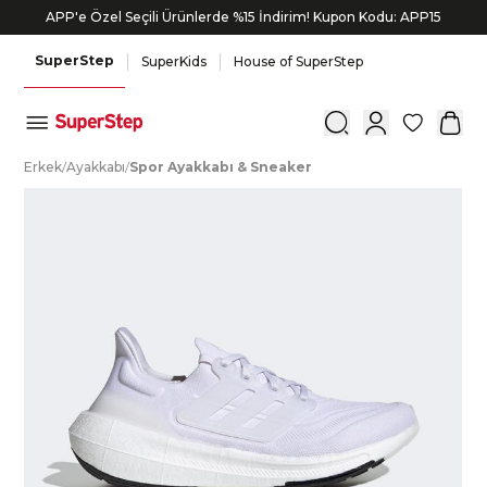
APP'e Özel Seçili Ürünlerde %15 İndirim! Kupon Kodu: APP15
Bonus kartlara özel vade farksız taksit seçenekleri!
SuperStep
SuperKids
House of SuperStep
0
E
rkek
/
A
yakkabı
/
S
por
A
yakkabı
&
S
neaker