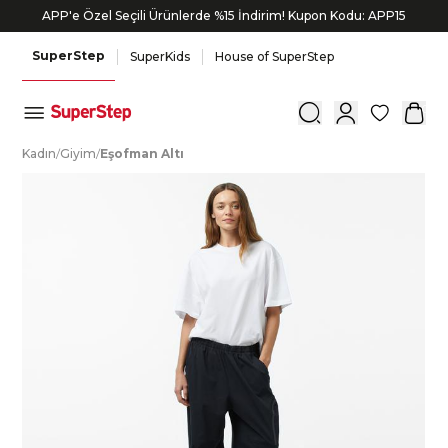
APP'e Özel Seçili Ürünlerde %15 İndirim! Kupon Kodu: APP15
SuperStep
SuperKids
House of SuperStep
0
K
adın
/
G
iyim
/
E
şofman
A
ltı