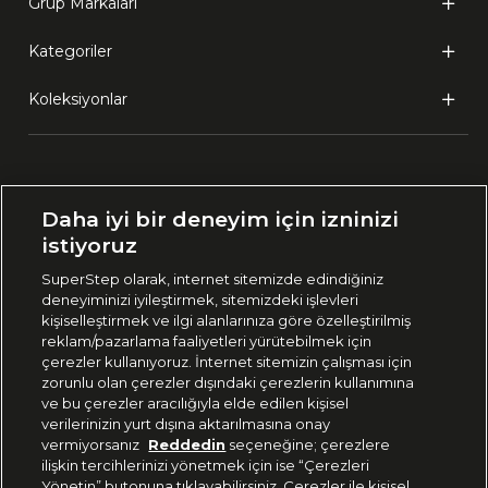
Grup Markaları
Kategoriler
Koleksiyonlar
Ülke Seçimi:
Daha iyi bir deneyim için izninizi
🇹🇷
Türkiye
istiyoruz
SuperStep olarak, internet sitemizde edindiğiniz
deneyiminizi iyileştirmek, sitemizdeki işlevleri
444 37 36
kişiselleştirmek ve ilgi alanlarınıza göre özelleştirilmiş
reklam/pazarlama faaliyetleri yürütebilmek için
çerezler kullanıyoruz. İnternet sitemizin çalışması için
zorunlu olan çerezler dışındaki çerezlerin kullanımına
Uygulamadan Takip Edin
ve bu çerezler aracılığıyla elde edilen kişisel
verilerinizin yurt dışına aktarılmasına onay
vermiyorsanız
Reddedin
seçeneğine; çerezlere
ilişkin tercihlerinizi yönetmek için ise “Çerezleri
Yönetin” butonuna tıklayabilirsiniz. Çerezler ile kişisel