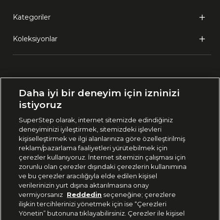
Kategoriler
Koleksiyonlar
Ülke Seçimi:
Daha iyi bir deneyim için izninizi
🇹🇷
Türkiye
istiyoruz
SuperStep olarak, internet sitemizde edindiğiniz
deneyiminizi iyileştirmek, sitemizdeki işlevleri
444 37 36
kişiselleştirmek ve ilgi alanlarınıza göre özelleştirilmiş
reklam/pazarlama faaliyetleri yürütebilmek için
çerezler kullanıyoruz. İnternet sitemizin çalışması için
zorunlu olan çerezler dışındaki çerezlerin kullanımına
Uygulamadan Takip Edin
ve bu çerezler aracılığıyla elde edilen kişisel
verilerinizin yurt dışına aktarılmasına onay
vermiyorsanız
Reddedin
seçeneğine; çerezlere
ilişkin tercihlerinizi yönetmek için ise “Çerezleri
Yönetin” butonuna tıklayabilirsiniz. Çerezler ile kişisel