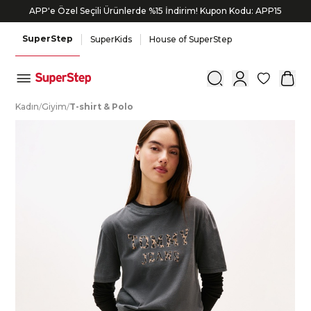
APP'e Özel Seçili Ürünlerde %15 İndirim! Kupon Kodu: APP15
SuperStep
SuperKids
House of SuperStep
0
K
adın
/
G
iyim
/
T
-shirt
&
P
olo