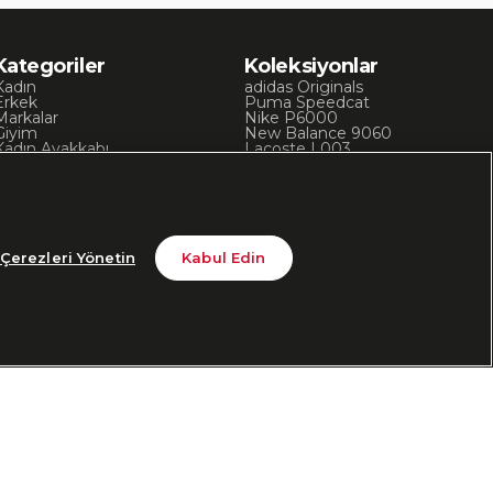
Kategoriler
Koleksiyonlar
Kadın
adidas Originals
Erkek
Puma Speedcat
Markalar
Nike P6000
Giyim
New Balance 9060
Kadın Ayakkabı
Lacoste L003
Kadın Giyim
Skechers D’Lites
Erkek Ayakkabı
Chuck 70
Erkek Giyim
Converse Chuck Taylor
Çerezleri Yönetin
Kabul Edin
din
Bizi Takip Edin