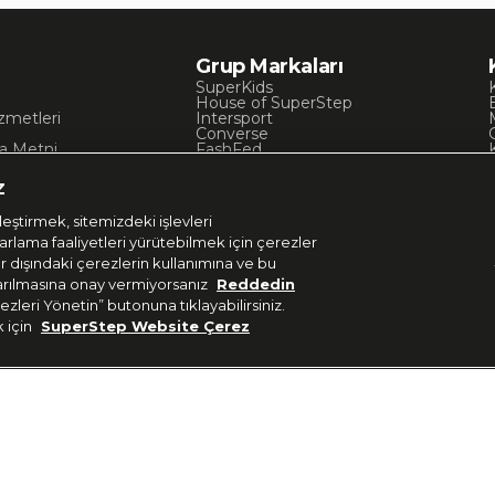
Grup Markaları
SuperKids
House of SuperStep
zmetleri
Intersport
Converse
a Metni
FashFed
ı
Lacoste
Gant
z
Nautica
Occassion
eştirmek, sitemizdeki işlevleri
UNITED4
zarlama faaliyetleri yürütebilmek için çerezler
er dışındaki çerezlerin kullanımına ve bu
aktarılmasına onay vermiyorsanız
Reddedin
ezleri Yönetin” butonuna tıklayabilirsiniz.
k için
SuperStep Website Çerez
Uygulamadan Takip E
 37 36