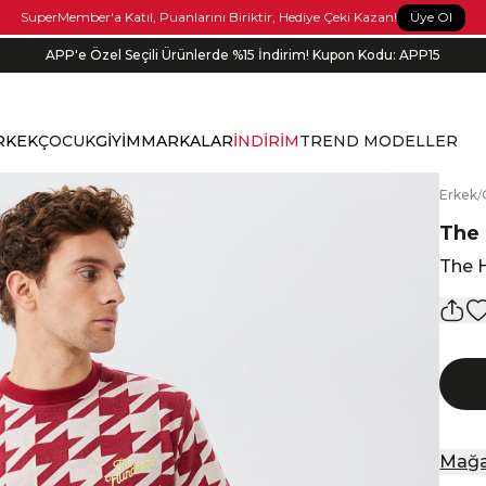
Üye Ol
SuperMember'a Katıl, Puanlarını Biriktir, Hediye Çeki Kazan!
APP'e Özel Seçili Ürünlerde %15 İndirim! Kupon Kodu: APP15
Bonus kartlara özel vade farksız taksit seçenekleri!
RKEK
ÇOCUK
GİYİM
MARKALAR
İNDİRİM
TREND MODELLER
E
rkek
/
The
The 
Mağa