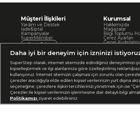
Müşteri İlişkileri
Kurumsal
Yardım ve Destek
Hakkımızda
İade&İptal
Mağazalar
Kampanyalar
Bilgi Toplumu Hi
SuperMember
Çerez Ayarları
Genel Aydınlatm
Sipariş Takip
Kullanım Koşullar
Site Haritası
Daha iyi bir deneyim için izninizi istiyoru
İşlem Rehberi
SuperStep olarak, internet sitemizde edindiğiniz deneyiminizi iyil
kişiselleştirmek ve ilgi alanlarınıza göre özelleştirilmiş reklam/pa
kullanıyoruz. İnternet sitemizin çalışması için zorunlu olan çerezl
çerezler aracılığıyla elde edilen kişisel verilerinizin yurt dışına 
seçeneğine; çerezlere ilişkin tercihlerinizi yönetmek için ise “Çer
Çerezler ile kişisel verilerinizin işlenmesine dair detaylı bilgi alma
Politikamızı
ziyaret edebilirsiniz.
Ülke Seçimi:
444
🇹🇷
Türkiye