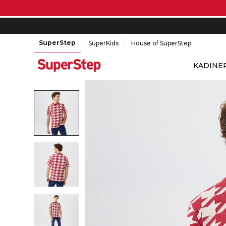
SuperStep
SuperKids
House of SuperStep
KADIN
E