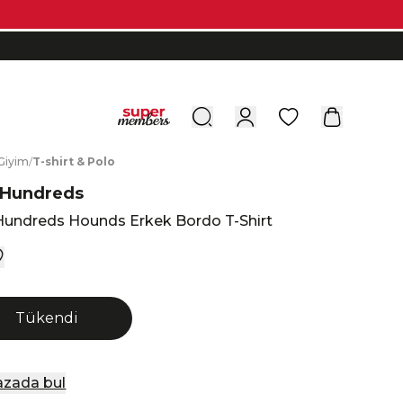
0
G
iyim
/
T
-shirt
&
P
olo
 Hundreds
Hundreds Hounds Erkek Bordo T-Shirt
Tükendi
zada bul