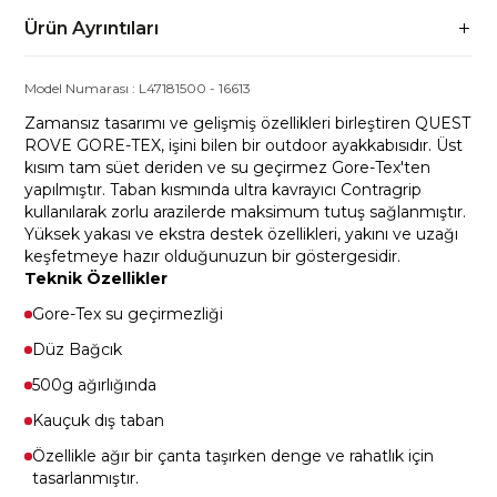
Ürün Ayrıntıları
Model Numarası :
L47181500
-
16613
Zamansız tasarımı ve gelişmiş özellikleri birleştiren QUEST
ROVE GORE-TEX, işini bilen bir outdoor ayakkabısıdır. Üst
kısım tam süet deriden ve su geçirmez Gore-Tex'ten
yapılmıştır. Taban kısmında ultra kavrayıcı Contragrip
kullanılarak zorlu arazilerde maksimum tutuş sağlanmıştır.
Yüksek yakası ve ekstra destek özellikleri, yakını ve uzağı
keşfetmeye hazır olduğunuzun bir göstergesidir.
Teknik Özellikler
Gore-Tex su geçirmezliği
Düz Bağcık
500g ağırlığında
Kauçuk dış taban
Özellikle ağır bir çanta taşırken denge ve rahatlık için
tasarlanmıştır.