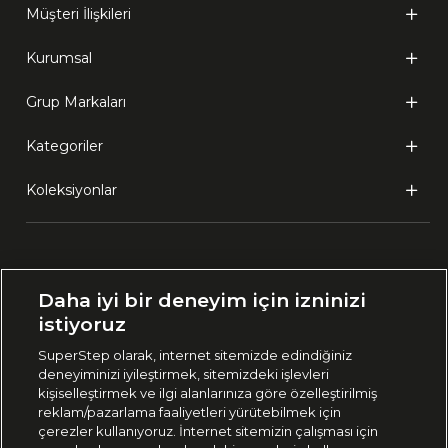
Müşteri İlişkileri
Kurumsal
Grup Markaları
Kategoriler
Koleksiyonlar
Ülke Seçimi:
Daha iyi bir deneyim için izninizi
🇹🇷
Türkiye
istiyoruz
SuperStep olarak, internet sitemizde edindiğiniz
deneyiminizi iyileştirmek, sitemizdeki işlevleri
444 37 36
kişiselleştirmek ve ilgi alanlarınıza göre özelleştirilmiş
reklam/pazarlama faaliyetleri yürütebilmek için
çerezler kullanıyoruz. İnternet sitemizin çalışması için