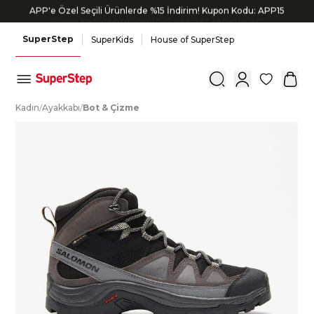
APP'e Özel Seçili Ürünlerde %15 İndirim! Kupon Kodu: APP15
Bonus kartlara özel vade farksız taksit seçenekleri!
SuperStep
SuperKids
House of SuperStep
0
K
adın
/
A
yakkabı
/
B
ot
&
Ç
izme