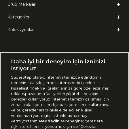
Grup Markaları
Kategoriler
Koleksiyonlar
Ülke Seçimi:
Daha iyi bir deneyim için izninizi
🇹🇷
Türkiye
istiyoruz
SuperStep olarak, internet sitemizde edindiğiniz
deneyiminizi iyileştirmek, sitemizdeki işlevleri
444 37 36
kişiselleştirmek ve ilgi alanlarınıza göre özelleştirilmiş
reklam/pazarlama faaliyetleri yürütebilmek için
çerezler kullanıyoruz. İnternet sitemizin çalışması için
zorunlu olan çerezler dışındaki çerezlerin kullanımına
Uygulamadan Takip Edin
ve bu çerezler aracılığıyla elde edilen kişisel
verilerinizin yurt dışına aktarılmasına onay
vermiyorsanız
Reddedin
seçeneğine; çerezlere
ilişkin tercihlerinizi yönetmek için ise “Çerezleri