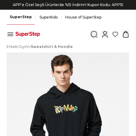
APP'e Özel Seçili Ürünlerde %15 İndirim! Kupon Kodu: APP15
SuperStep
SuperKids
House of SuperStep
0
E
rkek
/
G
iyim
/
S
weatshirt
&
H
oodie