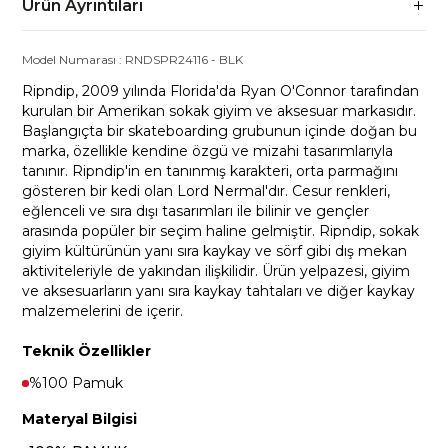
Ürün Ayrıntıları
Model Numarası :
RNDSPR24116
-
BLK
Ripndip, 2009 yılında Florida'da Ryan O'Connor tarafından
kurulan bir Amerikan sokak giyim ve aksesuar markasıdır.
Başlangıçta bir skateboarding grubunun içinde doğan bu
marka, özellikle kendine özgü ve mizahi tasarımlarıyla
tanınır. Ripndip'in en tanınmış karakteri, orta parmağını
gösteren bir kedi olan Lord Nermal'dır. Cesur renkleri,
eğlenceli ve sıra dışı tasarımları ile bilinir ve gençler
arasında popüler bir seçim haline gelmiştir. Ripndip, sokak
giyim kültürünün yanı sıra kaykay ve sörf gibi dış mekan
aktiviteleriyle de yakından ilişkilidir. Ürün yelpazesi, giyim
ve aksesuarların yanı sıra kaykay tahtaları ve diğer kaykay
malzemelerini de içerir.
Teknik Özellikler
%100 Pamuk
Materyal Bilgisi