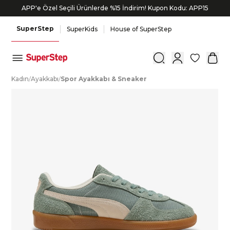
APP'e Özel Seçili Ürünlerde %15 İndirim! Kupon Kodu: APP15
SuperStep
SuperKids
House of SuperStep
0
K
adın
/
A
yakkabı
/
S
por
A
yakkabı
&
S
neaker