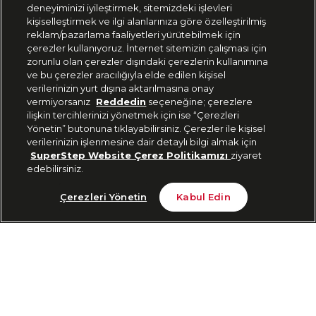
deneyiminizi iyileştirmek, sitemizdeki işlevleri
444 37 36
kişiselleştirmek ve ilgi alanlarınıza göre özelleştirilmiş
reklam/pazarlama faaliyetleri yürütebilmek için
çerezler kullanıyoruz. İnternet sitemizin çalışması için
zorunlu olan çerezler dışındaki çerezlerin kullanımına
Uygulamadan Takip Edin
ve bu çerezler aracılığıyla elde edilen kişisel
verilerinizin yurt dışına aktarılmasına onay
vermiyorsanız
Reddedin
seçeneğine; çerezlere
ilişkin tercihlerinizi yönetmek için ise “Çerezleri
Yönetin” butonuna tıklayabilirsiniz. Çerezler ile kişisel
verilerinizin işlenmesine dair detaylı bilgi almak için
Bizi Takip Edin
SuperStep Website Çerez Politikamızı
ziyaret
edebilirsiniz.
Tükendi
Çerezleri Yönetin
Kabul Edin