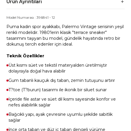
Ürün Ayrıntıları
Model Numarası :
396841
-
12
Puma kadın spor ayakkabı, Palermo Vintage serisinin yeşil
renkli modelidir. 1980'lerin klasik "terrace sneaker"
tasarımını taşıyan bu model, gündelik hayatında retro bir
dokunuş tercih edenler için ideal.
Teknik Özellikler
Üst kısmı süet ve tekstil materyalden üretilmiştir
dolayısıyla doğal hava alabilir
Gum tabanlı kauçuk dış taban, zemin tutuşunu artırır
T?toe (T?burun) tasarımı ile ikonik bir siluet sunar
İçeride file astar ve süet dil kısmı sayesinde konfor ve
nefes alabilirlik sağlar
Bağcıklı yapı, ayak çevresine uyumlu şekilde sabitlik
sağlar
İnce orta taban ve düz iç taban dengeli yürüme