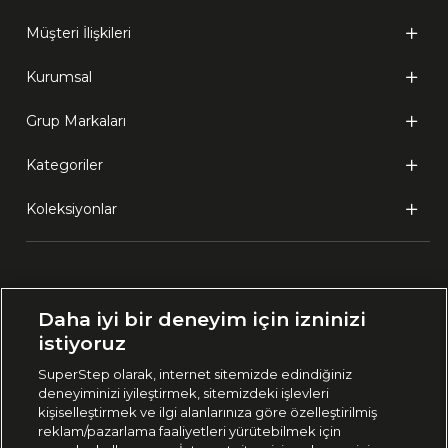
Müşteri İlişkileri
Kurumsal
Grup Markaları
Kategoriler
Koleksiyonlar
Ülke Seçimi:
Daha iyi bir deneyim için izninizi
🇹🇷
Türkiye
istiyoruz
SuperStep olarak, internet sitemizde edindiğiniz
deneyiminizi iyileştirmek, sitemizdeki işlevleri
444 37 36
kişiselleştirmek ve ilgi alanlarınıza göre özelleştirilmiş
reklam/pazarlama faaliyetleri yürütebilmek için