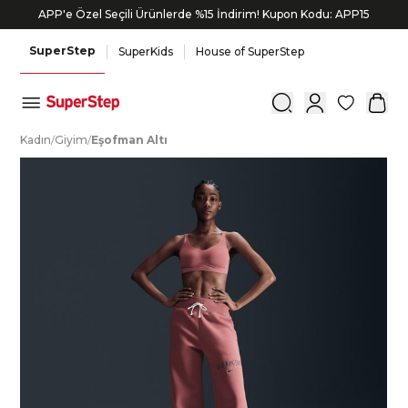
APP'e Özel Seçili Ürünlerde %15 İndirim! Kupon Kodu: APP15
SuperStep
SuperKids
House of SuperStep
0
K
adın
/
G
iyim
/
E
şofman
A
ltı