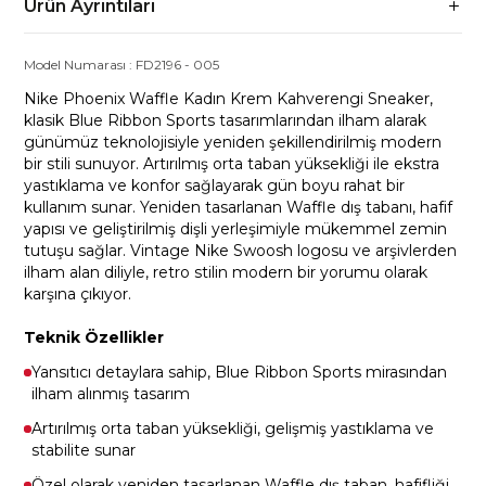
Ürün Ayrıntıları
Model Numarası :
FD2196
-
005
Nike Phoenix Waffle Kadın Krem Kahverengi Sneaker,
klasik Blue Ribbon Sports tasarımlarından ilham alarak
günümüz teknolojisiyle yeniden şekillendirilmiş modern
bir stili sunuyor. Artırılmış orta taban yüksekliği ile ekstra
yastıklama ve konfor sağlayarak gün boyu rahat bir
kullanım sunar. Yeniden tasarlanan Waffle dış tabanı, hafif
yapısı ve geliştirilmiş dişli yerleşimiyle mükemmel zemin
tutuşu sağlar. Vintage Nike Swoosh logosu ve arşivlerden
ilham alan diliyle, retro stilin modern bir yorumu olarak
karşına çıkıyor.
Teknik Özellikler
Yansıtıcı detaylara sahip, Blue Ribbon Sports mirasından
ilham alınmış tasarım
Artırılmış orta taban yüksekliği, gelişmiş yastıklama ve
stabilite sunar
Özel olarak yeniden tasarlanan Waffle dış taban, hafifliği