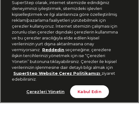
SuperStep olarak, internet sitemizde edindiğiniz
deneyiminizi iyileştirmek, sitemizdeki işlevleri
444 37 36
kişiselleştirmek ve ilgi alanlarınıza göre özelleştirilmiş
reklam/pazarlama faaliyetleri yürütebilmek için
çerezler kullanıyoruz. İnternet sitemizin çalışması için
zorunlu olan çerezler dışındaki çerezlerin kullanımına
Uygulamadan Takip Edin
ve bu çerezler aracılığıyla elde edilen kişisel
verilerinizin yurt dışına aktarılmasına onay
vermiyorsanız
Reddedin
seçeneğine; çerezlere
ilişkin tercihlerinizi yönetmek için ise “Çerezleri
Yönetin” butonuna tıklayabilirsiniz. Çerezler ile kişisel
verilerinizin işlenmesine dair detaylı bilgi almak için
Bizi Takip Edin
SuperStep Website Çerez Politikamızı
ziyaret
edebilirsiniz.
Tükendi
Çerezleri Yönetin
Kabul Edin