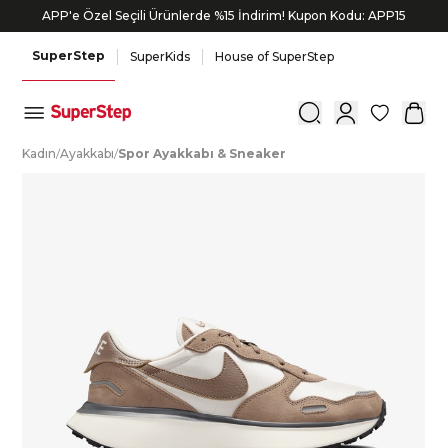
APP'e Özel Seçili Ürünlerde %15 İndirim! Kupon Kodu: APP15
SuperStep
SuperKids
House of SuperStep
0
K
adın
/
A
yakkabı
/
S
por
A
yakkabı
&
S
neaker