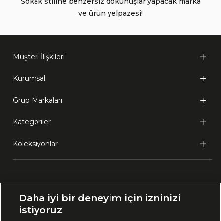
Sokak stiline benzersiz dokunuşlar yapacak marka
ve ürün yelpazesi!
Müşteri İlişkileri
Kurumsal
Grup Markaları
Kategoriler
Koleksiyonlar
Ülke Seçimi:
Daha iyi bir deneyim için izninizi
🇹🇷
Türkiye
istiyoruz