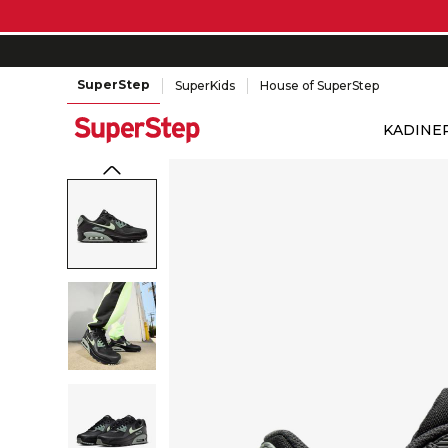
SuperStep
SuperKids
House of SuperStep
KADIN
E