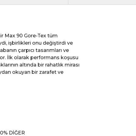
Air Max 90 Gore-Tex tüm
i, işbirlikleri onu değiştirdi ve
tabanın çarpıcı tasarımları ve
ıyor. İlk olarak performans koşusu
larının altında bir rahatlık mirası
ydan okuyan bir zarafet ve
0.0% DİĞER