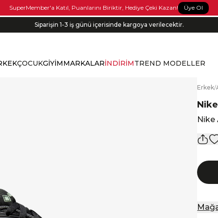
Üye Ol
SuperMember'a Katıl, Puanlarını Biriktir, Hediye Çeki Kazan!
Siparişin 1-3 iş günü içerisinde kargoya verilecektir.
RKEK
ÇOCUK
GİYİM
MARKALAR
İNDİRİM
TREND MODELLER
E
rkek
/
Nik
Nike 
Mağa