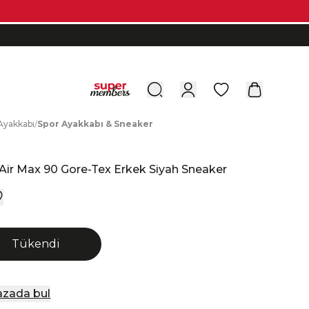
0
A
yakkabı
/
S
por
A
yakkabı
&
S
neaker
e
Air Max 90 Gore-Tex Erkek Siyah Sneaker
Tükendi
zada bul