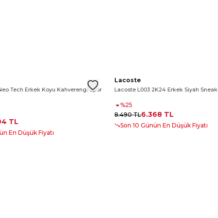
Sneaker
eo Shot Erkek Beyaz Spor Ayakkabı
rcourt Leather Erkek Siyah Detaylı Beyaz Sneaker
03 Neo Tech Erkek Koyu Kahverengi Spor Ayakkabı
Lacoste Powercourt Leather Erkek
Lacoste L003 Neo Tech Erkek K
Lacoste L003 2K24 Erkek Siya
Lacoste
Neo Tech Erkek Koyu Kahverengi Spor
Lacoste L003 2K24 Erkek Siyah Sneak
%
25
6.368 TL
8.490 TL
94 TL
Son 10 Günün En Düşük Fiyatı
ün En Düşük Fiyatı